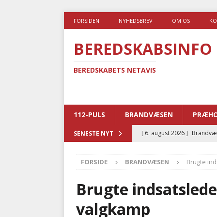
FORSIDEN
NYHEDSBREV
OM OS
KO
BEREDSKABSINFO
BEREDSKABETS NETAVIS
112-PULS
BRANDVÆSEN
PRÆHO
[ 6. august 2026 ]
Brandvæs
SENESTE NYT
BRANDVÆSEN
FORSIDE
BRANDVÆSEN
Brugte in
[ 5. august 2026 ]
Advarer:
i det offentlige
PRÆHOSP
Brugte indsatsle
[ 5. august 2026 ]
Ny ambul
valgkamp
[ 4. august 2026 ]
Brandvæs