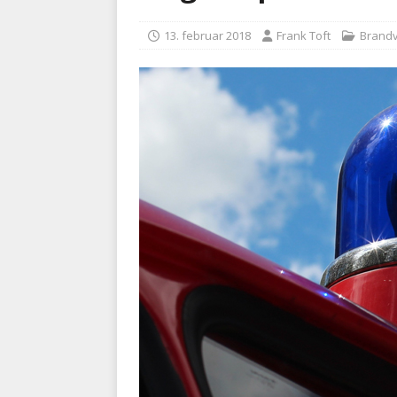
BRANDVÆSEN
13. februar 2018
Frank Toft
Brand
[ 7. august 2026 ]
Branche k
nødsporet
AUTOHJÆLP