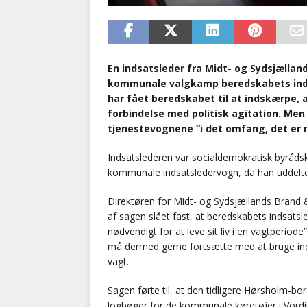
En indsatsleder fra Midt- og Sydsjællan
kommunale valgkamp beredskabets inds
har fået beredskabet til at indskærpe,
forbindelse med politisk agitation. Me
tjenestevognene ”i det omfang, det er nø
Indsatslederen var socialdemokratisk byråd
kommunale indsatsledervogn, da han uddelte 
Direktøren for Midt- og Sydsjællands Brand
af sagen slået fast, at beredskabets indsats
nødvendigt for at leve sit liv i en vagtperiode
må dermed gerne fortsætte med at bruge ind
vagt.
Sagen førte til, at den tidligere Hørsholm-b
logbøger for de kommunale køretøjer i Vo