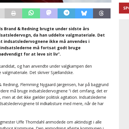
SP
ds Brand & Redning brugte under sidste års
atsledervogn, da han uddelte valgmateriale. Det
 at indsatsledervognene ikke må anvendes i
n indsatslederne må fortsat godt bruge
dvendigt for at leve sit liv”.
skandidat, og han anvendte under valgkampen den
valgmateriale. Det skriver Sjællandske.
 & Redning, Flemming Nygaard-Jørgensen, har på baggrund
ledere må bruge indsatsledervognene ”i det omfang, det er
”, men at det ikke gælder politisk agitation. Indsatslederne
satsledervognene til indkøbsture med mere, når de har
orgmester Uffe Thorndahl anmodede om aktindsigt i alle
rdingborg Kommune. Den anmodning afviste kommunen i