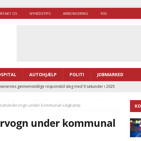
NTAKT OS
NYHEDSTIPS
ANNONCERING
RSS
SPITAL
AUTOHJÆLP
POLITI
JOBMARKED
enernes gennemsnitlige responstid steg med 9 sekunder i 2025
dsatsledervogn under kommunal valgkamp
KO
 Udløb af sygetransporttilladelser kan sende 400.000 kørsler over
ITAL
dervogn under kommunal
ance og el-sygetransportvogn til Samsø
PRÆHOSPITAL
enerne brugte lidt længere tid på at komme af sted i 2025