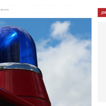
væsen
JO
ræver at beskyttelseskøretøjer bliver lovpligtige ved arbejde i