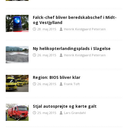
Falck-chef bliver beredskabschef i Midt-
og Vestjylland
28. maj 2015
Henrik Kvistgaard Petersen
Ny helikopterlandingsplads i Slagelse
26. maj 2015
Henrik Kvistgaard Petersen
Region: BIOS bliver klar
26. maj 2015
Frank Toft
Stjal autosprøjte og kørte galt
25. maj 2015
Lars Grøndahl