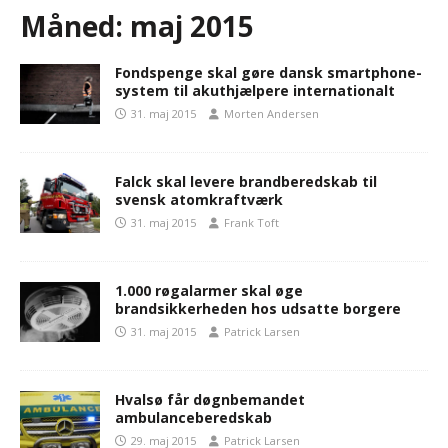
Måned:
maj 2015
Fondspenge skal gøre dansk smartphone-
system til akuthjælpere internationalt
31. maj 2015
Morten Andersen
Falck skal levere brandberedskab til
svensk atomkraftværk
31. maj 2015
Frank Toft
1.000 røgalarmer skal øge
brandsikkerheden hos udsatte borgere
31. maj 2015
Patrick Larsen
Hvalsø får døgnbemandet
ambulanceberedskab
29. maj 2015
Patrick Larsen