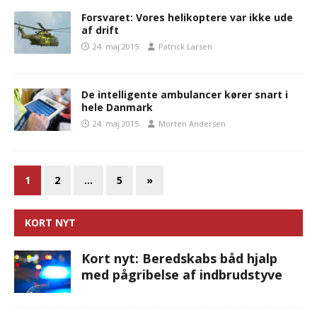
Forsvaret: Vores helikoptere var ikke ude
af drift
24. maj 2015
Patrick Larsen
De intelligente ambulancer kører snart i
hele Danmark
24. maj 2015
Morten Andersen
1
2
…
5
»
KORT NYT
Kort nyt: Beredskabs båd hjalp
med pågribelse af indbrudstyve