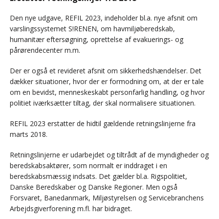
Den nye udgave, REFIL 2023, indeholder bl.a. nye afsnit om
varslingssystemet S!RENEN, om havmiljøberedskab,
humanitær eftersøgning, oprettelse af evakuerings- og
pårørendecenter m.m.
Der er også et revideret afsnit om sikkerhedshændelser. Det
dækker situationer, hvor der er formodning om, at der er tale
om en bevidst, menneskeskabt personfarlig handling, og hvor
politiet iværksætter tiltag, der skal normalisere situationen.
REFIL 2023 erstatter de hidtil gældende retningslinjerne fra
marts 2018.
Retningslinjerne er udarbejdet og tiltrådt af de myndigheder og
beredskabsaktører, som normalt er inddraget i en
beredskabsmæssig indsats. Det gælder bl.a. Rigspolitiet,
Danske Beredskaber og Danske Regioner. Men også
Forsvaret, Banedanmark, Miljøstyrelsen og Servicebranchens
Arbejdsgiverforening m.fl. har bidraget.