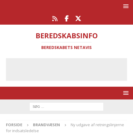
BEREDSKABSINFO
BEREDSKABETS NETAVIS
FORSIDE
BRANDVÆSEN
Ny udgave af retningslinjerne
for indsatsledelse