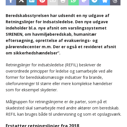
Beredskabsstyrelsen har udsendt en ny udgave af
Retningslinjer for Indsatsledelse. Den nye udgave
indeholder bl.a. nye afsnit om varslingssystemet
S!RENEN, om havmiljøberedskab, humanitær
eftersøgning, oprettelse af evakuerings- og
pårørendecenter m.m. Der er også et revideret afsnit
om sikkerhedshændelser”.
Retningslinjer for indsatsledelse (REFIL) beskriver de
overordnede principper for ledelse og samarbejde ved alle
former for beredskabsmæssige indsatser fra brande,
olieforureninger til større eller mere komplekse hændelser
som for eksempel skyderier.
Målgruppen for retningslinjerne er de parter, som på et
skadested skal samarbejde med andre aktører om beredskab.
REFIL kan bruges både til undervisning og som et opslagsværk.
Erstatter retningslinjer fra 2018