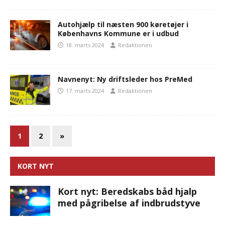
Autohjælp til næsten 900 køretøjer i
Københavns Kommune er i udbud
18. marts 2024
Redaktionen
Navnenyt: Ny driftsleder hos PreMed
17. marts 2024
Redaktionen
1
2
»
KORT NYT
Kort nyt: Beredskabs båd hjalp
med pågribelse af indbrudstyve