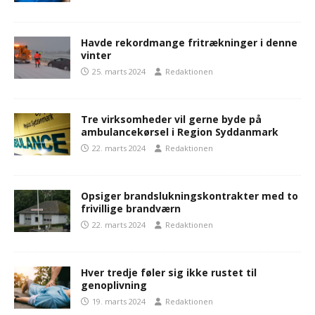
Havde rekordmange fritrækninger i denne
vinter
25. marts 2024
Redaktionen
Tre virksomheder vil gerne byde på
ambulancekørsel i Region Syddanmark
22. marts 2024
Redaktionen
Opsiger brandslukningskontrakter med to
frivillige brandværn
22. marts 2024
Redaktionen
Hver tredje føler sig ikke rustet til
genoplivning
19. marts 2024
Redaktionen