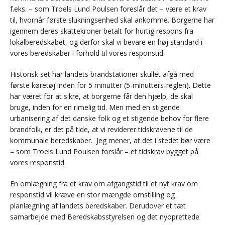
f.eks. – som Troels Lund Poulsen foreslår det – være et krav
til, hvornår første slukningsenhed skal ankomme. Borgerne har
igennem deres skattekroner betalt for hurtig respons fra
lokalberedskabet, og derfor skal vi bevare en høj standard i
vores beredskaber i forhold til vores responstid.
Historisk set har landets brandstationer skullet afgå med
første køretøj inden for 5 minutter (5-minutters-reglen). Dette
har været for at sikre, at borgerne får den hjælp, de skal
bruge, inden for en rimelig tid. Men med en stigende
urbanisering af det danske folk og et stigende behov for flere
brandfolk, er det på tide, at vi reviderer tidskravene til de
kommunale beredskaber. Jeg mener, at det i stedet bør være
– som Troels Lund Poulsen forslår – et tidskrav bygget på
vores responstid.
En omlægning fra et krav om afgangstid til et nyt krav om
responstid vil kræve en stor mængde omstilling og
planlægning af landets beredskaber. Derudover et tæt
samarbejde med Beredskabsstyrelsen og det nyoprettede