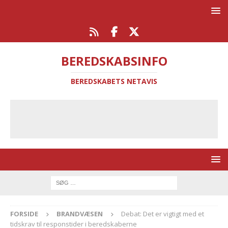
BEREDSKABSINFO
BEREDSKABETS NETAVIS
FORSIDE
BRANDVÆSEN
Debat: Det er vigtigt med et
tidskrav til responstider i beredskaberne