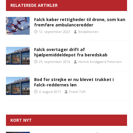
RELATEREDE ARTIKLER
Falck køber rettigheder til drone, som kan
fremføre ambulanceredder
12. september 2023
Redaktionen
Falck overtager drift af
hjælpemiddeldepot fra beredskab
25. september 2016
Henrik Kvistgaard Petersen
Bod for strejke er nu blevet trukket i
Falck-reddernes løn
4. august 2017
Frank Toft
KORT NYT