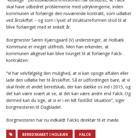
skal have udbedret problemerne med udrykningerne, inden
kommunen vil forlænge den nuværende kontrakt, som udløber
ved årsskiftet – og som i lyset af strukturreformen stod til at
blive forlænget med et enkelt år.
Borgmester Søren Kjærsgaard (V) understreger, at Holbæk
Kommune er meget utilfreds. Men han erkender, at
kommunen alligevel kan blive tvunget til at forlænge Falck-
kontrakten:
”Vi har selvfølgelig den mulighed, at vi kan opsige aftalen eller
lade den udløbe her til årsskiftet. Så er udfordringen bare, at vi
skal finde et andet beredskab, der kan dække os ind i 2015, og
det kan være svært at se, at det kan være andre end Falck. Og
dermed kan du sige, at vi er i en lidt fastlåst situation”, siger
borgmesteren til Dagbladet.
Borgmesteren har nu indkaldt Falcks direktør til et møde.
BEREDSKABET I HOLBÆK
FALCK