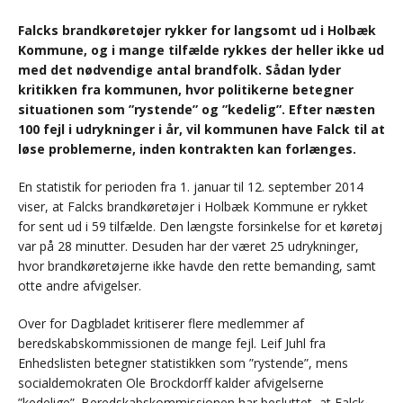
Falcks brandkøretøjer rykker for langsomt ud i Holbæk
Kommune, og i mange tilfælde rykkes der heller ikke ud
med det nødvendige antal brandfolk. Sådan lyder
kritikken fra kommunen, hvor politikerne betegner
situationen som ”rystende” og ”kedelig”. Efter næsten
100 fejl i udrykninger i år, vil kommunen have Falck til at
løse problemerne, inden kontrakten kan forlænges.
En statistik for perioden fra 1. januar til 12. september 2014
viser, at Falcks brandkøretøjer i Holbæk Kommune er rykket
for sent ud i 59 tilfælde. Den længste forsinkelse for et køretøj
var på 28 minutter. Desuden har der været 25 udrykninger,
hvor brandkøretøjerne ikke havde den rette bemanding, samt
otte andre afvigelser.
Over for Dagbladet kritiserer flere medlemmer af
beredskabskommissionen de mange fejl. Leif Juhl fra
Enhedslisten betegner statistikken som ”rystende”, mens
socialdemokraten Ole Brockdorff kalder afvigelserne
”kedelige”. Beredskabskommissionen har besluttet, at Falck