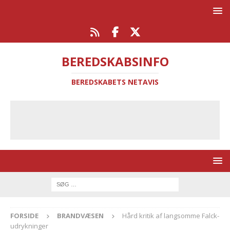
BEREDSKABSINFO
BEREDSKABETS NETAVIS
FORSIDE
BRANDVÆSEN
Hård kritik af langsomme Falck-
udrykninger