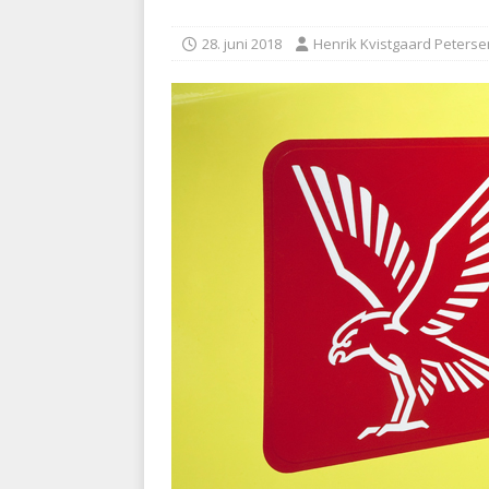
kriminalitet
POLITI
28. juni 2018
Henrik Kvistgaard Peterse
[ 6. august 2026 ]
Brandvæs
BRANDVÆSEN