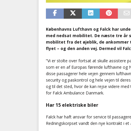
Københavns Lufthavn og Falck har under
med nedsat mobilitet. De næste tre år
mobilitet fra det øjeblik, de ankommer t
flyet – og den anden vej. Dermed vil Fal
”Vi er stolte over fortsat at skulle assister
som er en af Europas førende lufthavne og No
disse passagerer hele vejen gennem lufthav
security og paskontrol og hele vejen til deres
og til det sted, hvor de kan rejse videre med to
for Falck Ambulance Danmark.
Har 15 elektriske biler
Falck har haft ansvar for service til passag
Redningskorpset vandt den nye kontrakt i et