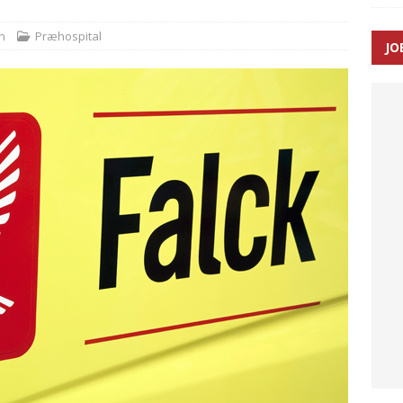
n
Præhospital
JO
enernes gennemsnitlige responstid steg med 9 sekunder i 2025