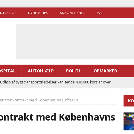
NTAKT OS
NYHEDSTIPS
ANNONCERING
RSS
SPITAL
AUTOHJÆLP
POLITI
JOBMARKED
 Udløb af sygetransporttilladelser kan sende 400.000 kørsler over
ITAL
der stor kontrakt med Københavns Lufthavn
KO
ance og el-sygetransportvogn til Samsø
PRÆHOSPITAL
enerne brugte lidt længere tid på at komme af sted i 2025
 kontrakt med Københavns
g politiuddannelse skal ruste betjentene til mere kompleks