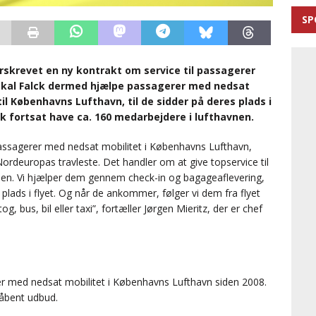
SP
skrevet en ny kontrakt om service til passagerer
 skal Falck dermed hjælpe passagerer med nedsat
il Københavns Lufthavn, til de sidder på deres plads i
ck fortsat have ca. 160 medarbejdere i lufthavnen.
e passagerer med nedsat mobilitet i Københavns Lufthavn,
rdeuropas travleste. Det handler om at give topservice til
nen. Vi hjælper dem gennem check-in og bagageaflevering,
 plads i flyet. Og når de ankommer, følger vi dem fra flyet
g, bus, bil eller taxi”, fortæller Jørgen Mieritz, der er chef
erer med nedsat mobilitet i Københavns Lufthavn siden 2008.
 åbent udbud.