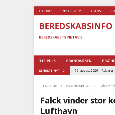
FORSIDEN
NYHEDSBREV
OM OS
KO
BEREDSKABSINFO
BEREDSKABETS NETAVIS
112-PULS
BRANDVÆSEN
PRÆHO
[ 5. august 2026 ]
Advarer:
SENESTE NYT
i det offentlige
PRÆHOSP
FORSIDE
PRÆHOSPITAL
Falck vin
[ 5. august 2026 ]
Ny ambul
[ 4. august 2026 ]
Brandvæs
Falck vinder stor
BRANDVÆSEN
Lufthavn
[ 4. august 2026 ]
Ny treåri