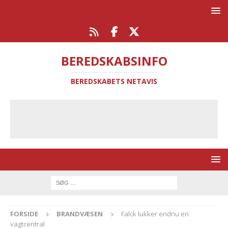
BEREDSKABSINFO
BEREDSKABETS NETAVIS
FORSIDE
BRANDVÆSEN
Falck lukker endnu en
vagtcentral