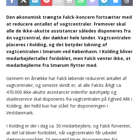
Den økonomisk trængte Falck-koncern fortsætter med
at reducere antallet af vagtcentraler. Fremover skal
alle de ikke-akutte assistancer således disponeres fra
én vagtcentral, der dækker hele landet. Vagtcentralen
placeres i Kolding, og det betyder lukning af
vagtcentralen i Smørum ved København. I Kolding bliver
medarbejdertallet fordoblet, men Falck venter ikke, at
medarbejderne fra Smørum flytter med.
Gennem en årrække har Falck løbende reduceret antallet af
vagtcentraler, og seneste skridt er, at alle Falcks årligt ca.
470.000 ikke-akutte assistancer indenfor autohjælp og
skadeservice skal disponeres fra vagtcentralen på Egtved Allé i
Kolding, der hidtil kun har stået for disponeringen i
Vestdanmark.
I Kolding er der i dag ca. 30 medarbejdere, og Falck forventer,
at det tal bliver fordoblet, når vagtcentralen får udvidet
dækningsområdet. Til gengæld bliver disponeringen for