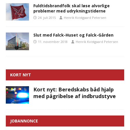
Fuldtidsbrandfolk skal løse alvorlige
problemer med udrykningstiderne
24. juli 2015
Henrik Kvistgaard Petersen
Slut med Falck-Huset og Falck-Gården
11. november 2018
Henrik Kvistgaard Petersen
KORT NYT
Kort nyt: Beredskabs båd hjalp
med pågribelse af indbrudstyve
JOBANNONCE