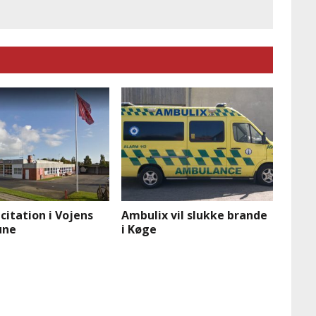
icitation i Vojens
Ambulix vil slukke brande
ne
i Køge