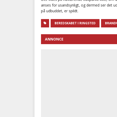
anses for usandsynligt, og dermed ser det u
på udbuddet, er spildt.
BEREDSKABET I RINGSTED
BRAND
ANNONCE