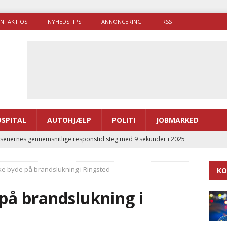
NTAKT OS
NYHEDSTIPS
ANNONCERING
RSS
SPITAL
AUTOHJÆLP
POLITI
JOBMARKED
enernes gennemsnitlige responstid steg med 9 sekunder i 2025
ikke byde på brandslukning i Ringsted
KO
 Udløb af sygetransporttilladelser kan sende 400.000 kørsler over
ITAL
 på brandslukning i
ance og el-sygetransportvogn til Samsø
PRÆHOSPITAL
enerne brugte lidt længere tid på at komme af sted i 2025