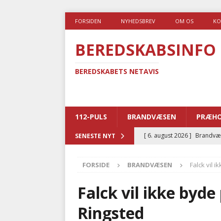
FORSIDEN
NYHEDSBREV
OM OS
KO
BEREDSKABSINFO
BEREDSKABETS NETAVIS
112-PULS
BRANDVÆSEN
PRÆHO
[ 6. august 2026 ]
Brandvæs
SENESTE NYT
BRANDVÆSEN
FORSIDE
BRANDVÆSEN
Falck vil 
[ 5. august 2026 ]
Advarer:
i det offentlige
PRÆHOSP
Falck vil ikke byde
[ 5. august 2026 ]
Ny ambul
Ringsted
[ 4. august 2026 ]
Brandvæs