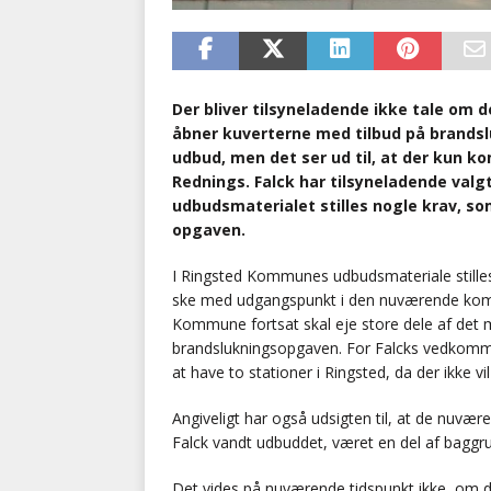
Der bliver tilsyneladende ikke tale om
åbner kuverterne med tilbud på brandsl
udbud, men det ser ud til, at der kun 
Rednings. Falck har tilsyneladende valgt 
udbudsmaterialet stilles nogle krav, som
opgaven.
I Ringsted Kommunes udbudsmateriale stilles
ske med udgangspunkt i den nuværende kom
Kommune fortsat skal eje store dele af det m
brandslukningsopgaven. For Falcks vedkommend
at have to stationer i Ringsted, da der ikke vi
Angiveligt har også udsigten til, at de nuvære
Falck vandt udbuddet, været en del af baggr
Det vides på nuværende tidspunkt ikke, om d