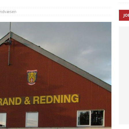
andvæsen
JO
ræver at beskyttelseskøretøjer bliver lovpligtige ved arbejde i