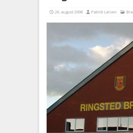
BRANDVÆSEN
26. august 2008
Patrick Larsen
Br
[ 7. august 2026 ]
Branche k
nødsporet
AUTOHJÆLP