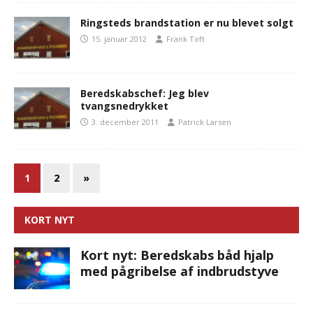
Ringsteds brandstation er nu blevet solgt
15. januar 2012
Frank Toft
Beredskabschef: Jeg blev
tvangsnedrykket
3. december 2011
Patrick Larsen
1
2
»
KORT NYT
Kort nyt: Beredskabs båd hjalp
med pågribelse af indbrudstyve