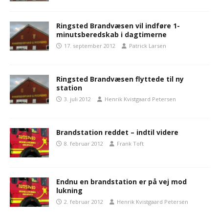
Ringsted Brandvæsen vil indføre 1-
minutsberedskab i dagtimerne
17. september 2012
Patrick Larsen
Ringsted Brandvæsen flyttede til ny
station
3. juli 2012
Henrik Kvistgaard Petersen
Brandstation reddet – indtil videre
8. februar 2012
Frank Toft
Endnu en brandstation er på vej mod
lukning
2. februar 2012
Henrik Kvistgaard Petersen