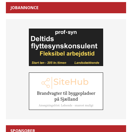
JOBANNONCE
SPONSORER