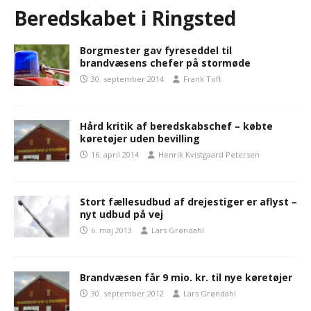
Beredskabet i Ringsted
Borgmester gav fyreseddel til
brandvæsens chefer på stormøde
30. september 2014
Frank Toft
Hård kritik af beredskabschef – købte
køretøjer uden bevilling
16. april 2014
Henrik Kvistgaard Petersen
Stort fællesudbud af drejestiger er aflyst –
nyt udbud på vej
6. maj 2013
Lars Grøndahl
Brandvæsen får 9 mio. kr. til nye køretøjer
30. september 2012
Lars Grøndahl