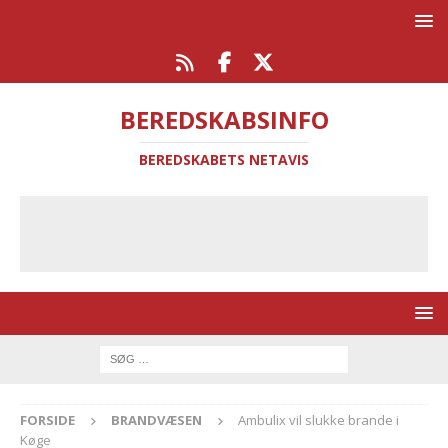
BEREDSKABSINFO
BEREDSKABETS NETAVIS
FORSIDE
BRANDVÆSEN
Ambulix vil slukke brande i
Køge