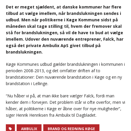
Det er meget sjældent, at danske kommuner har flere
tilbud at vælge imellem, når brandslukningen sendes i
udbud. Men når politikerne i Køge Kommune sidst på
måneden skal tage stilling til, hvem der fremover skal
stå for brandslukningen, så vil de have to bud at vælge
imellem. Udover den nuværende entreprenør, Falck, har
også det private Ambulix ApS givet tilbud på
brandslukningen.
Køge Kommunes udbud gælder brandslukningen i kommunen i
perioden 2008-2013, og det omfatter driften af to
brandstationer: Den nuværende brandstation i Køge og en ny
brandstation i Lellinge.
“Nu håber vi på, at man ikke bare vælger Falck, fordi man
kender dem i forvejen. Det problem står vi ofte overfor, men vi
håber, at politikerne i Køge er åbne over for nye muligheder”,
siger Henrik Henriksen fra Ambulix til Dagbladet.
AMBULIX
BRAND OG REDNING KØGE