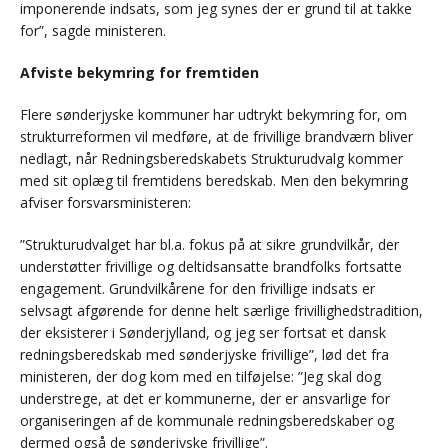
imponerende indsats, som jeg synes der er grund til at takke
for”, sagde ministeren.
Afviste bekymring for fremtiden
Flere sønderjyske kommuner har udtrykt bekymring for, om
strukturreformen vil medføre, at de frivillige brandværn bliver
nedlagt, når Redningsberedskabets Strukturudvalg kommer
med sit oplæg til fremtidens beredskab. Men den bekymring
afviser forsvarsministeren:
”Strukturudvalget har bl.a. fokus på at sikre grundvilkår, der
understøtter frivillige og deltidsansatte brandfolks fortsatte
engagement. Grundvilkårene for den frivillige indsats er
selvsagt afgørende for denne helt særlige frivillighedstradition,
der eksisterer i Sønderjylland, og jeg ser fortsat et dansk
redningsberedskab med sønderjyske frivillige”, lød det fra
ministeren, der dog kom med en tilføjelse: ”Jeg skal dog
understrege, at det er kommunerne, der er ansvarlige for
organiseringen af de kommunale redningsberedskaber og
dermed også de sønderjyske frivillige”.