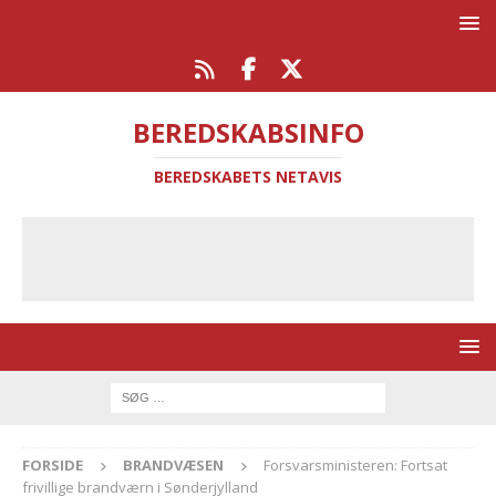
BEREDSKABSINFO
BEREDSKABETS NETAVIS
FORSIDE
BRANDVÆSEN
Forsvarsministeren: Fortsat
frivillige brandværn i Sønderjylland