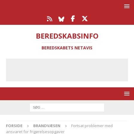
BEREDSKABSINFO
BEREDSKABETS NETAVIS
FORSIDE
BRANDVÆSEN
Fortsat problemer med
ansvaret for frigørelsesopgaver