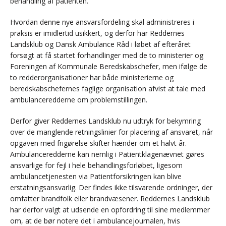
behandling af patienten.
Hvordan denne nye ansvarsfordeling skal administreres i
praksis er imidlertid usikkert, og derfor har Reddernes
Landsklub og Dansk Ambulance Råd i løbet af efteråret
forsøgt at få startet forhandlinger med de to ministerier og
Foreningen af Kommunale Beredskabschefer, men ifølge de
to redderorganisationer har både ministerierne og
beredskabschefernes faglige organisation afvist at tale med
ambulanceredderne om problemstillingen.
Derfor giver Reddernes Landsklub nu udtryk for bekymring
over de manglende retningslinier for placering af ansvaret, når
opgaven med frigørelse skifter hænder om et halvt år.
Ambulanceredderne kan nemlig i Patientklagenævnet gøres
ansvarlige for fejl i hele behandlingsforløbet, ligesom
ambulancetjenesten via Patientforsikringen kan blive
erstatningsansvarlig. Der findes ikke tilsvarende ordninger, der
omfatter brandfolk eller brandvæsener. Reddernes Landsklub
har derfor valgt at udsende en opfordring til sine medlemmer
om, at de bør notere det i ambulancejournalen, hvis