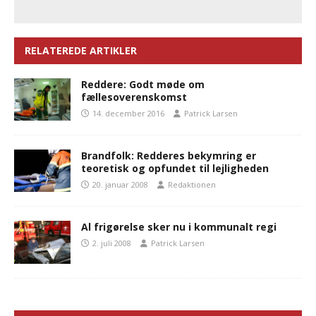
RELATEREDE ARTIKLER
Reddere: Godt møde om
fællesoverenskomst
14. december 2016
Patrick Larsen
Brandfolk: Redderes bekymring er
teoretisk og opfundet til lejligheden
20. januar 2008
Redaktionen
Al frigørelse sker nu i kommunalt regi
2. juli 2008
Patrick Larsen