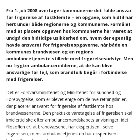
Fra 1. juli 2008 overtager kommunerne det fulde ansvar
for frigørelse af fastklemte – en opgave, som hidtil har
hørt under både regionerne og kommunerne. Formålet
med at placere opgaven hos kommunerne har været at
undgå den hidtidige usikkerhed om, hvem der egentlig
havde ansvaret for frigørelseopgaverne, når både en
kommunes brandvæsen og en regions
ambulancetjeneste stillede med frigørelsesudstyr. Men
nu frygter ambulanceredderne, at de kan blive
ansvarlige for fejl, som brandfolk begår i forbindelse
med frigørelser.
Det er Forsvarsministeriet og Ministeriet for Sundhed og
Forebyggelse, som er blevet enige om de nye retningslinier,
der placerer ansvaret for frigørelse af fastklemte hos
brandvæsenerne. Den praktiske varetagelse af frigørelsen skal
imidlertid ske efter ambulancemandskabets anvisninger, idet
filosofien er, at brandvæsenet har ekspertisen i selve
frigørelsen, mens ambulancetjenesten har ekspertisen i