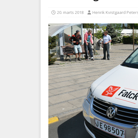
[ 5. august 2026 ]
Ny ambul
20. marts 2018
Henrik Kvistgaard Peter
[ 8. august 2026 ]
Klagenæv
tilbudsfristen
PRÆHOSPI