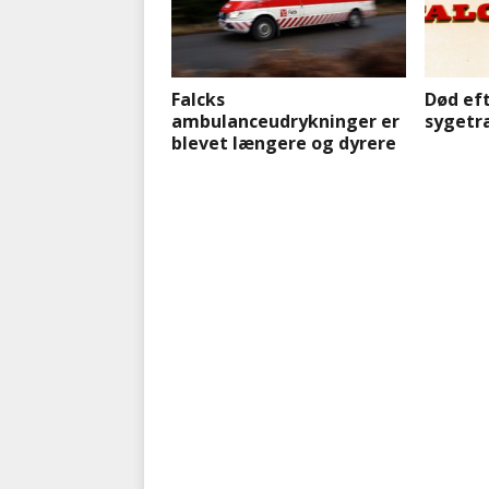
Falcks
Død ef
ambulanceudrykninger er
sygetr
blevet længere og dyrere