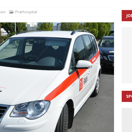
ance og el-sygetransportvogn til Samsø
PRÆHOSPITAL
sen
Præhospital
JO
n: Tilbud på patienttransport kunne ikke ændres efter
TAL
SP