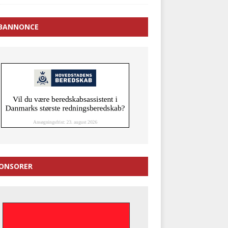
BANNONCE
ONSORER