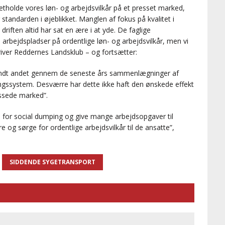
etholde vores løn- og arbejdsvilkår på et presset marked,
tandarden i øjeblikket. Manglen af fokus på kvalitet i
driften altid har sat en ære i at yde. De faglige
re arbejdspladser på ordentlige løn- og arbejdsvilkår, men vi
river Reddernes Landsklub – og fortsætter:
 blandt andet gennem de seneste års sammenlægninger af
ingssystem. Desværre har dette ikke haft den ønskede effekt
ssede marked”.
n for social dumping og give mange arbejdsopgaver til
 og sørge for ordentlige arbejdsvilkår til de ansatte”,
SIDDENDE SYGETRANSPORT