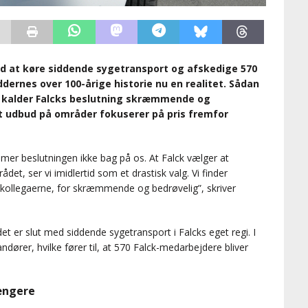
d at køre siddende sygetransport og afskedige 570
ernes over 100-årige historie nu en realitet. Sådan
m kalder Falcks beslutning skræmmende og
t udbud på områder fokuserer på pris fremfor
mer beslutningen ikke bag på os. At Falck vælger at
et, ser vi imidlertid som et drastisk valg. Vi finder
 kollegaerne, for skræmmende og bedrøvelig”, skriver
det er slut med siddende sygetransport i Falcks eget regi. I
dører, hvilke fører til, at 570 Falck-medarbejdere bliver
ængere