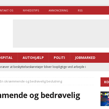
NTAKT OS
NYHEDSTIPS
ANNONCERING
RSS
SPITAL
AUTOHJÆLP
POLITI
JOBMARKED
ræver at beskyttelseskøretøjer bliver lovpligtige ved arbejde i
 En skræmmende og bedrøvelig beslutning
KO
enernes gennemsnitlige responstid steg med 9 sekunder i 2025
mmende og bedrøvelig
 Udløb af sygetransporttilladelser kan sende 400.000 kørsler over
ITAL