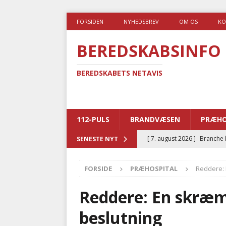
FORSIDEN
NYHEDSBREV
OM OS
KO
BEREDSKABSINFO
BEREDSKABETS NETAVIS
112-PULS
BRANDVÆSEN
PRÆHO
[ 7. august 2026 ]
Branche k
SENESTE NYT
nødsporet
AUTOHJÆLP
FORSIDE
PRÆHOSPITAL
Reddere:
[ 6. august 2026 ]
Brandvæs
BRANDVÆSEN
Reddere: En skræ
[ 5. august 2026 ]
Advarer:
beslutning
i det offentlige
PRÆHOSP