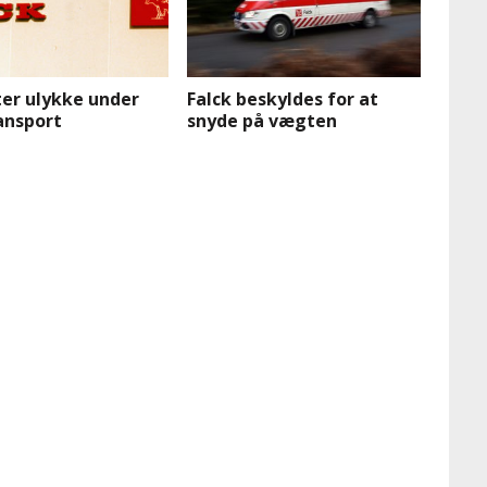
ter ulykke under
Falck beskyldes for at
ansport
snyde på vægten