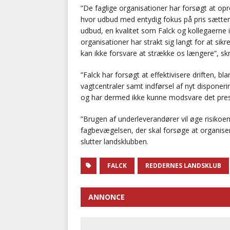
”De faglige organisationer har forsøgt at opr
hvor udbud med entydig fokus på pris sætter s
udbud, en kvalitet som Falck og kollegaerne i 
organisationer har strakt sig langt for at sik
kan ikke forsvare at strække os længere”, sk
”Falck har forsøgt at effektivisere driften,
vagtcentraler samt indførsel af nyt disponer
og har dermed ikke kunne modsvare det pre
”Brugen af underleverandører vil øge risikoe
fagbevægelsen, der skal forsøge at organisere
slutter landsklubben.
FALCK
REDDERNES LANDSKLUB
ANNONCE