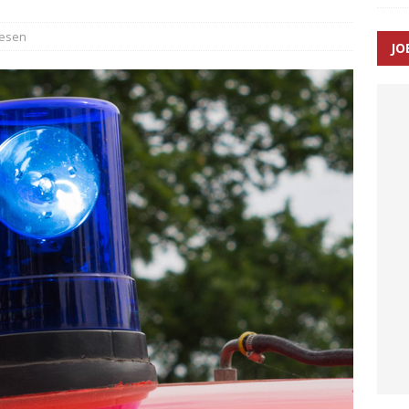
æsen
JO
ræver at beskyttelseskøretøjer bliver lovpligtige ved arbejde i