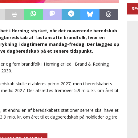
SP
abet i Herning styrket, når det nuværende beredskab
agberedskab af fastansatte brandfolk, hvor en
 udrykning i dagtimerne mandag-fredag. Der lægges op
 have dagberedskab på et senere tidspunkt.
er og fem brandfolk i Herning er led i Brand & Redning
l 2030.
eredskab skulle etableres primo 2027, men i beredskabets
l medio 2027. Der afsættes fremover 5,9 mio. kr. om året til
, at endnu en af beredskabets stationer senere skal have et
,9 mio. kr. om året til et dagberedskab på holdleder og tre