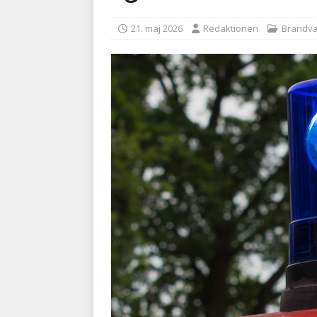
BRANDVÆSEN
21. maj 2026
Redaktionen
Brandv
[ 7. august 2026 ]
Branche k
nødsporet
AUTOHJÆLP