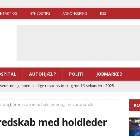
NTAKT OS
NYHEDSTIPS
ANNONCERING
RSS
SPITAL
AUTOHJÆLP
POLITI
JOBMARKED
enernes gennemsnitlige responstid steg med 9 sekunder i 2025
år dagberedskab med holdleder og fem brandfolk
KO
 Udløb af sygetransporttilladelser kan sende 400.000 kørsler over
ITAL
redskab med holdleder
ance og el-sygetransportvogn til Samsø
PRÆHOSPITAL
enerne brugte lidt længere tid på at komme af sted i 2025