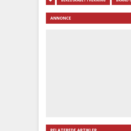
BEREDSKABET I HERNING
BRAND 
ANNONCE
RELATEREDE ARTIKLER