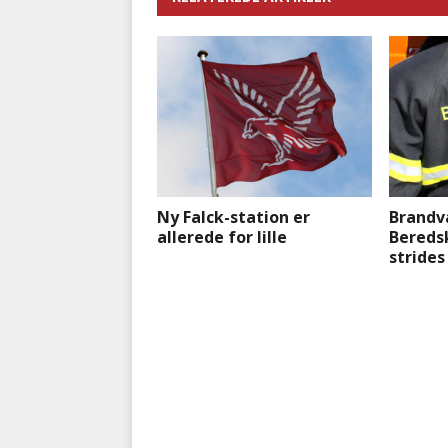
Ny Falck-station er
Brandv
allerede for lille
Bereds
stride