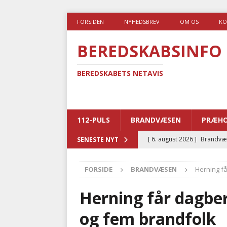
FORSIDEN
NYHEDSBREV
OM OS
KO
BEREDSKABSINFO
BEREDSKABETS NETAVIS
112-PULS
BRANDVÆSEN
PRÆHO
[ 6. august 2026 ]
Brandvæs
SENESTE NYT
BRANDVÆSEN
FORSIDE
BRANDVÆSEN
Herning f
[ 5. august 2026 ]
Advarer:
i det offentlige
PRÆHOSP
Herning får dagbe
[ 5. august 2026 ]
Ny ambul
og fem brandfolk
[ 4. august 2026 ]
Brandvæs