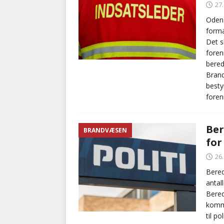
27
Odens
forma
Det s
foren
bered
Brand
besty
fore
Ber
BRANDVÆSEN
for
26
Bered
antal
Bered
komme
til p