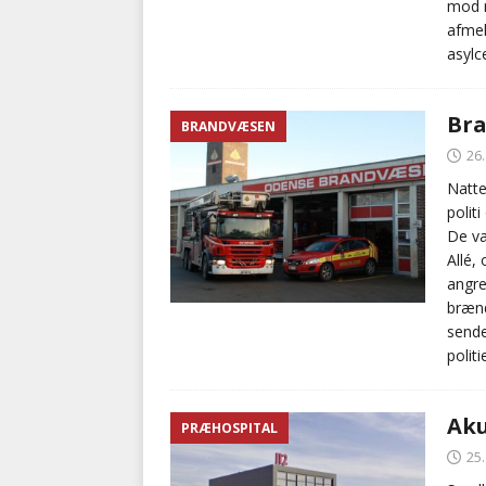
mod r
afmel
asylc
Bra
BRANDVÆSEN
26
Natte
polit
De va
Allé,
angre
brænd
sende
politi
Aku
PRÆHOSPITAL
25