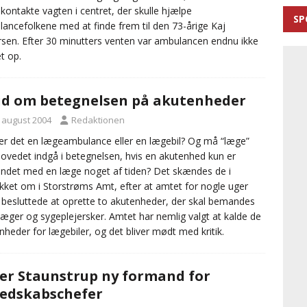
 kontakte vagten i centret, der skulle hjælpe
SP
ancefolkene med at finde frem til den 73-årige Kaj
sen. Efter 30 minutters venten var ambulancen endnu ikke
t op.
id om betegnelsen på akutenheder
. august 2004
Redaktionen
r det en lægeambulance eller en lægebil? Og må “læge”
ovedet indgå i betegnelsen, hvis en akutenhed kun er
det med en læge noget af tiden? Det skændes de i
ikket om i Storstrøms Amt, efter at amtet for nogle uger
 besluttede at oprette to akutenheder, der skal bemandes
æger og sygeplejersker. Amtet har nemlig valgt at kalde de
nheder for lægebiler, og det bliver mødt med kritik.
er Staunstrup ny formand for
edskabschefer