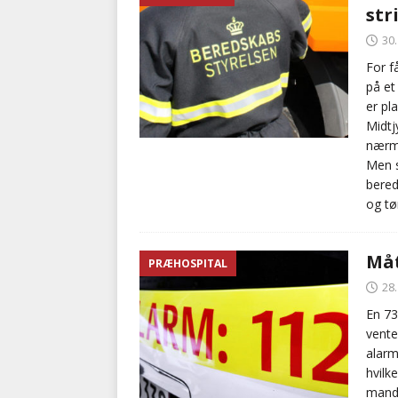
str
BRANDVÆSEN
30
[ 7. august 2026 ]
Branche k
For f
på et
nødsporet
AUTOHJÆLP
er pl
Midtj
nærme
Men s
bered
og tø
Måt
PRÆHOSPITAL
28
En 73
vente
alarm
hvilk
mande