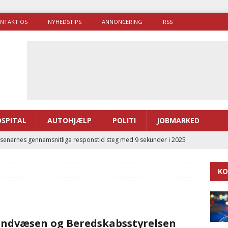
NTAKT OS
NYHEDSTIPS
ANNONCERING
RSS
SPITAL
AUTOHJÆLP
POLITI
JOBMARKED
enernes gennemsnitlige responstid steg med 9 sekunder i 2025
KO
 Udløb af sygetransporttilladelser kan sende 400.000 kørsler over
ITAL
ance og el-sygetransportvogn til Samsø
PRÆHOSPITAL
ndvæsen og Beredskabsstyrelsen
enerne brugte lidt længere tid på at komme af sted i 2025