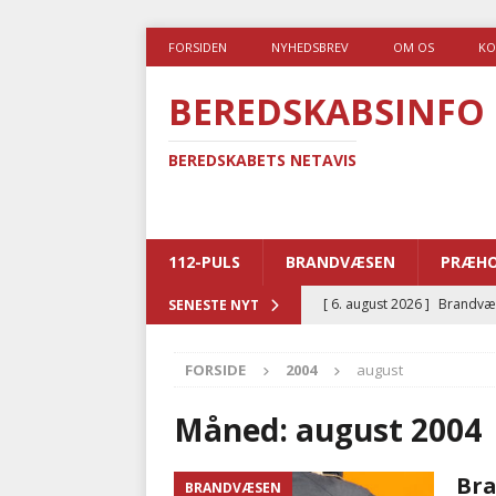
FORSIDEN
NYHEDSBREV
OM OS
KO
BEREDSKABSINFO
BEREDSKABETS NETAVIS
112-PULS
BRANDVÆSEN
PRÆHO
[ 6. august 2026 ]
Brandvæs
SENESTE NYT
BRANDVÆSEN
FORSIDE
2004
august
[ 5. august 2026 ]
Advarer:
i det offentlige
PRÆHOSP
Måned:
august 2004
[ 5. august 2026 ]
Ny ambul
Bra
BRANDVÆSEN
[ 4. august 2026 ]
Brandvæs