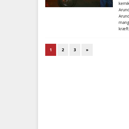
kemik
Arund
Arund
mange
kræft
1
2
3
»