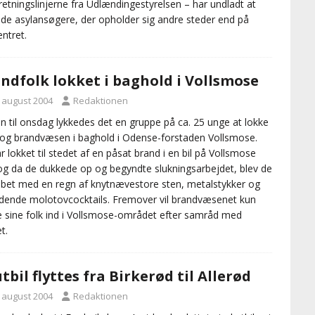
etningslinjerne fra Udlændingestyrelsen – har undladt at
de asylansøgere, der opholder sig andre steder end på
entret.
ndfolk lokket i baghold i Vollsmose
. august 2004
Redaktionen
n til onsdag lykkedes det en gruppe på ca. 25 unge at lokke
i og brandvæsen i baghold i Odense-forstaden Vollsmose.
r lokket til stedet af en påsat brand i en bil på Vollsmose
 og da de dukkede op og begyndte slukningsarbejdet, blev de
bet med en regn af knytnævestore sten, metalstykker og
ende molotovcocktails. Fremover vil brandvæsenet kun
 sine folk ind i Vollsmose-området efter samråd med
et.
tbil flyttes fra Birkerød til Allerød
. august 2004
Redaktionen