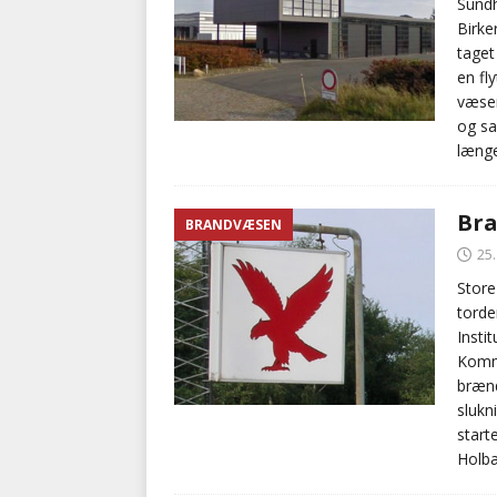
Sundh
Birker
taget
en fl
væsen
og sa
længe
Bra
BRANDVÆSEN
25
Store
torde
Insti
Kommu
brænd
slukn
start
Holb