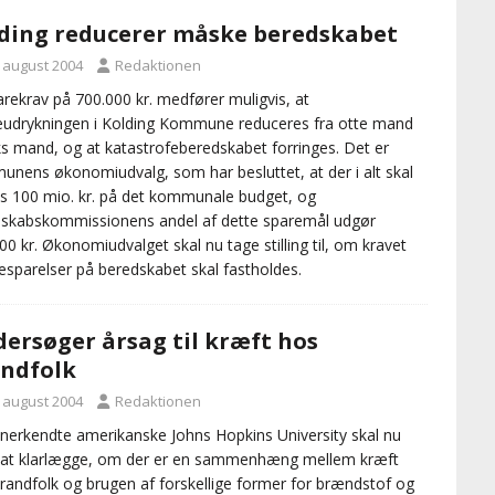
ding reducerer måske beredskabet
. august 2004
Redaktionen
arekrav på 700.000 kr. medfører muligvis, at
eudrykningen i Kolding Kommune reduceres fra otte mand
eks mand, og at katastrofeberedskabet forringes. Det er
nens økonomiudvalg, som har besluttet, at der i alt skal
s 100 mio. kr. på det kommunale budget, og
skabskommissionens andel af dette sparemål udgør
00 kr. Økonomiudvalget skal nu tage stilling til, om kravet
sparelser på beredskabet skal fastholdes.
ersøger årsag til kræft hos
ndfolk
. august 2004
Redaktionen
nerkendte amerikanske Johns Hopkins University skal nu
 at klarlægge, om der er en sammenhæng mellem kræft
randfolk og brugen af forskellige former for brændstof og