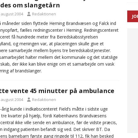
ides om slangetårn
. august 2004
Redaktionen
JO
ræver at beskyttelseskøretøjer bliver lovpligtige ved arbejde i
å måneder siden flyttede Herning Brandvæsen og Falck ind
 nyopført, fælles redningscenter i Herning. Redningscenteret
aceret få hundrede meter fra Beredskabsstyrelsen
ylland, og meningen var, at placeringen skulle give et
re samarbejde mellem byens tre beredskabstjenester.
amarbejdet halter mellem det kommunale og det statslige
skab, der ikke kan blive enige om et samarbejde om vask
rring af brandslanger.
te vente 45 minutter på ambulance
. august 2004
Redaktionen
-årig kunde i indkøbscenteret Field’s måtte i sidste uge
 tre kvarter på hjælp, fordi Københavns Brandvæsens
central ikke ville sende en ambulance, før de vidste præcis,
en indgang patienten befandt sig ved. Det skriver BT. Da
ns barnebarn første gang ringede til 112, fik han besked