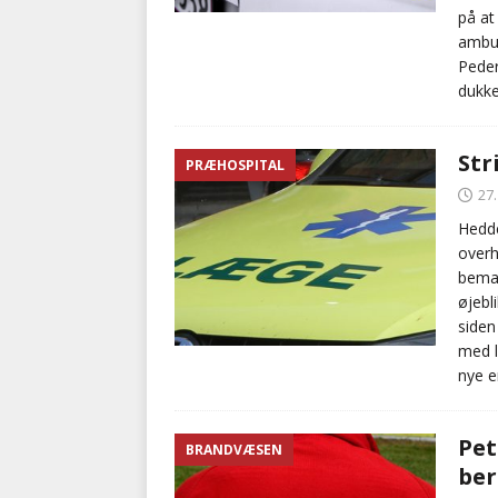
på at
ambul
Peder
dukke
Str
PRÆHOSPITAL
27
Hedde
overh
beman
øjebl
siden
med l
nye e
Pet
BRANDVÆSEN
ber