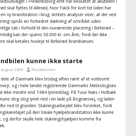
edsudvalget i Frederiksborg Amt har besluttet at akutbilen i
ød skal flyttes til Allerød, hvor Falck for kort tid siden har
 en ny brandstation i brug. Amtets analyser viser, at der ved
ytning opnås en forbedret dækning af området uden
tlige tab i forhold til den nuværende placering i Birkerød –
mtidig kan der spares 50.000 kr. om året, fordi der ikke
re skal betales husleje til Birkerød Brandvæsen.
ndbilen kunne ikke starte
. august 2004
Redaktionen
 dele af Danmark blev tirsdag aften ramt af et voldsomt
nvejr, og i hele landet registrerede Danmarks Meteologiske
tut ikke mindre end 7.684 lynnedslag. På Tuse Næs i Holbæk
ne slog slog lynet ned i en lade på Bognæsvej, og laden
te ned til grunden. Slukningsarbejdet blev forsinket, fordi
ingskøretøjet på den lokale hjælpebrandstation ikke kunne
e, og derfor skulle hele slukningshjælpen komme fra
æk.