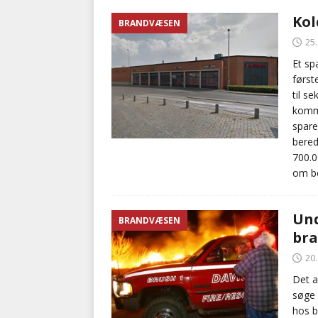
Kol
BRANDVÆSEN
25
Et sp
først
til s
kommu
spare
bered
700.0
om be
Und
BRANDVÆSEN
bra
20
Det a
søge
hos b