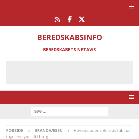
BEREDSKABSINFO
BEREDSKABETS NETAVIS
FORSIDE
BRANDVÆSEN
Hovedstadens Beredskab har
taget ny type lift i brug