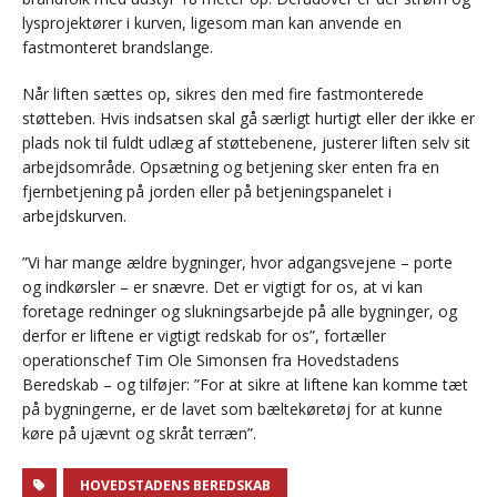
lysprojektører i kurven, ligesom man kan anvende en
fastmonteret brandslange.
Når liften sættes op, sikres den med fire fastmonterede
støtteben. Hvis indsatsen skal gå særligt hurtigt eller der ikke er
plads nok til fuldt udlæg af støttebenene, justerer liften selv sit
arbejdsområde. Opsætning og betjening sker enten fra en
fjernbetjening på jorden eller på betjeningspanelet i
arbejdskurven.
”Vi har mange ældre bygninger, hvor adgangsvejene – porte
og indkørsler – er snævre. Det er vigtigt for os, at vi kan
foretage redninger og slukningsarbejde på alle bygninger, og
derfor er liftene er vigtigt redskab for os”, fortæller
operationschef Tim Ole Simonsen fra Hovedstadens
Beredskab – og tilføjer: ”For at sikre at liftene kan komme tæt
på bygningerne, er de lavet som bæltekøretøj for at kunne
køre på ujævnt og skråt terræn”.
HOVEDSTADENS BEREDSKAB