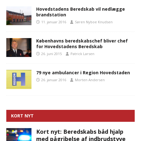
Hovedstadens Beredskab vil nedlægge
brandstation
11. januar 2016
Søren Nyboe Knudsen
Københavns beredskabschef bliver chef
for Hovedstadens Beredskab
26. juni 2015
Patrick Larsen
79 nye ambulancer i Region Hovedstaden
26. januar 2016
Morten Andersen
KORT NYT
Kort nyt: Beredskabs båd hjalp
med pågribelse af indbrudstyve