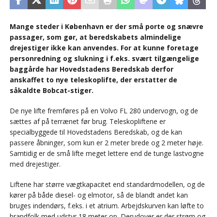
Mange steder i København er der små porte og snævre
passager, som gør, at beredskabets almindelige
drejestiger ikke kan anvendes. For at kunne foretage
personredning og slukning i f.eks. svært tilgængelige
baggårde har Hovedstadens Beredskab derfor
anskaffet to nye teleskoplifte, der erstatter de
såkaldte Bobcat-stiger.
De nye lifte fremføres på en Volvo FL 280 undervogn, og de
sættes af på terrænet før brug. Teleskopliftene er
specialbyggede til Hovedstadens Beredskab, og de kan
passere åbninger, som kun er 2 meter brede og 2 meter høje.
Samtidig er de små lifte meget lettere end de tunge lastvogne
med drejestiger.
Liftene har større vægtkapacitet end standardmodellen, og de
kører på både diesel- og elmotor, så de blandt andet kan
bruges indendørs, f.eks. i et atrium. Arbejdskurven kan løfte to
brandfolk med udstyr 18 meter op. Derudover er der strøm og