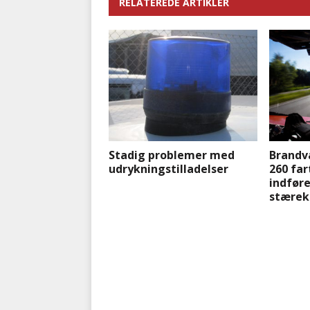
RELATEREDE ARTIKLER
Stadig problemer med
Brandv
udrykningstilladelser
260 far
indføre
stærek