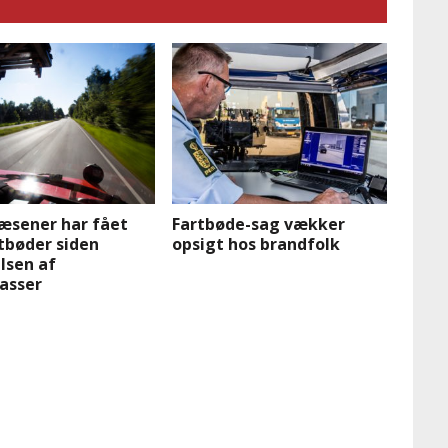
æsener har fået
Fartbøde-sag vækker
tbøder siden
opsigt hos brandfolk
lsen af
asser