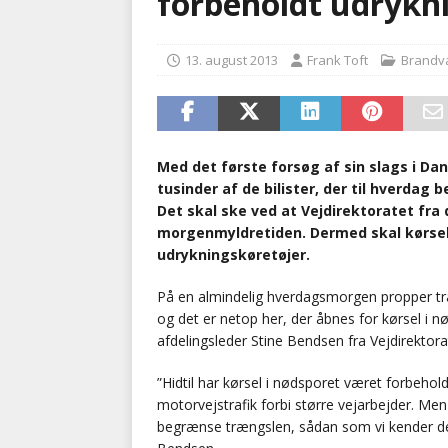
forbeholdt udrykn
[ 5. august 2026 ]
Ny ambul
13. august 2013
Frank Toft
Brand
[ 8. august 2026 ]
Klagenæv
tilbudsfristen
PRÆHOSPI
Med det første forsøg af sin slags i Da
tusinder af de bilister, der til hverdag
Det skal ske ved at Vejdirektoratet fra
morgenmyldretiden. Dermed skal kørsel 
udrykningskøretøjer.
På en almindelig hverdagsmorgen propper tra
og det er netop her, der åbnes for kørsel i 
afdelingsleder Stine Bendsen fra Vejdirektora
”Hidtil har kørsel i nødsporet været forbehold
motorvejstrafik forbi større vejarbejder. Men
begrænse trængslen, sådan som vi kender det