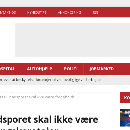
NTAKT OS
NYHEDSTIPS
ANNONCERING
RSS
SPITAL
AUTOHJÆLP
POLITI
JOBMARKED
ræver at beskyttelseskøretøjer bliver lovpligtige ved arbejde i
rsel i nødsporet skal ikke være forbeholdt
KO
enernes gennemsnitlige responstid steg med 9 sekunder i 2025
ødsporet skal ikke være
 Udløb af sygetransporttilladelser kan sende 400.000 kørsler over
ITAL