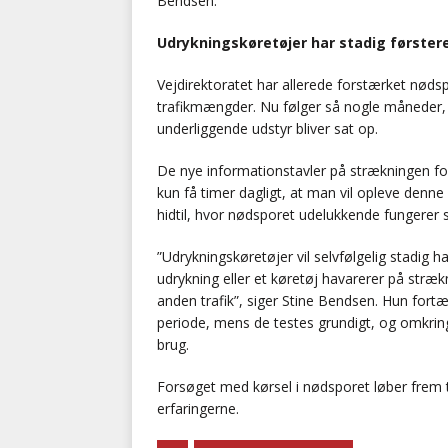
Bendsen.
Udrykningskøretøjer har stadig førstere
Vejdirektoratet har allerede forstærket nød
trafikmængder. Nu følger så nogle måneder, 
underliggende udstyr bliver sat op.
De nye informationstavler på strækningen fort
kun få timer dagligt, at man vil opleve denn
hidtil, hvor nødsporet udelukkende fungerer
”Udrykningskøretøjer vil selvfølgelig stadig h
udrykning eller et køretøj havarerer på strækn
anden trafik”, siger Stine Bendsen. Hun fortæl
periode, mens de testes grundigt, og omkring 
brug.
Forsøget med kørsel i nødsporet løber frem t
erfaringerne.