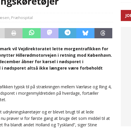
ingskøretøjer
ance og el-sygetransportvogn til Samsø
PRÆHOSPITAL
JO
væsen
,
Præhospital
n: Tilbud på patienttransport kunne ikke ændres efter
TAL
nmark vil Vejdirektoratet lette morgentrafikken for
 benytter Hillerødmotorvejen i retning mod København.
 december åbner for kørsel i nødsporet i
i nødsporet altså ikke længere være forbeholdt
fikken typisk til på strækningen mellem Værløse og Ring 4,
nødsporet i morgenmyldretiden på hverdage, fortæller
tet.
t udrykningskøretøjer og er blevet brugt til at lede
 nu prøver vi for første gang at bruge det som middel til at
 fra blandt andet Holland og Tyskland”, siger Stine