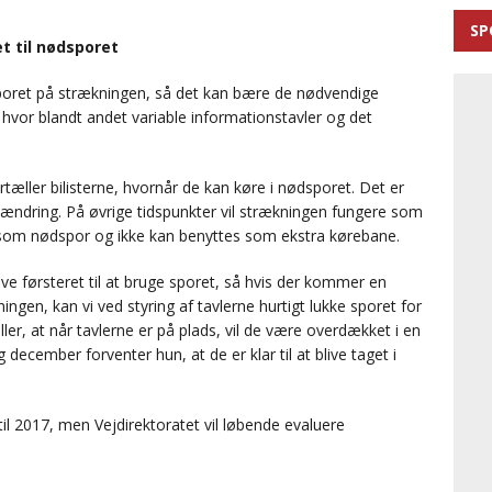
SP
t til nødsporet
sporet på strækningen, så det kan bære de nødvendige
hvor blandt andet variable informationstavler og det
æller bilisterne, hvornår de kan køre i nødsporet. Det er
e ændring. På øvrige tidspunkter vil strækningen fungere som
 som nødspor og ikke kan benyttes som ekstra kørebane.
ave førsteret til at bruge sporet, så hvis der kommer en
ingen, kan vi ved styring af tavlerne hurtigt lukke sporet for
ler, at når tavlerne er på plads, vil de være overdækket i en
december forventer hun, at de er klar til at blive taget i
il 2017, men Vejdirektoratet vil løbende evaluere