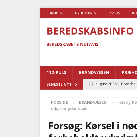
FORSIDEN
NYHEDSBREV
OM OS
KO
BEREDSKABSINFO
BEREDSKABETS NETAVIS
112-PULS
BRANDVÆSEN
PRÆHO
[ 7. august 2026 ]
Branche k
SENESTE NYT
nødsporet
AUTOHJÆLP
FORSIDE
BRANDVÆSEN
Forsøg: Kø
[ 6. august 2026 ]
Brandvæs
udrykningskøretøjer
BRANDVÆSEN
Forsøg: Kørsel i n
[ 5. august 2026 ]
Advarer:
i det offentlige
PRÆHOSP