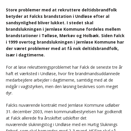
Store problemer med at rekruttere deltidsbrandfolk
betyder at Falcks brandstation i Undløse efter al
sandsynlighed bliver lukket. I stedet skal
brandslukningen i Jernløse Kommune fordeles mellem
brandstationer i Tølløse, Mørkøv og Holbæk. Siden Falck
i 1999 overtog brandslukningen i Jernløse Kommune har
der været problemer med at få nok deltidsbrandfolk,
især i dagtimerne.
For at løse rekrutteringsproblemet har Falck de seneste tre år
haft et værksted i Undløse, hvor fire brandmandsuddannede
medarbejdere arbejder i dagtimerne, samtidig med at de
indgår i vagtstyrken, men den løsning beskrives som meget
dyr.
Falcks nuværende kontrakt med Jernløse Kommune udløber
31. december 2003, men kommunalbestyrelsen har godkendt
at Falck allerede fra årsskiftet udskifter det
nuværende slukningstog i Undløse med en Hurtig Sluknings
Enhed, som skal bemandes med 2-3 mand. HSE’en skal så