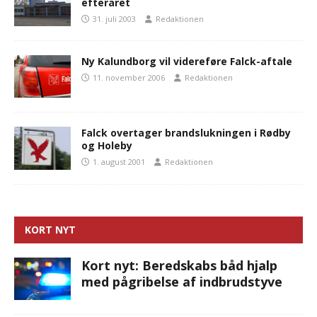
efteråret
31. juli 2003
Redaktionen
Ny Kalundborg vil videreføre Falck-aftale
11. november 2006
Redaktionen
Falck overtager brandslukningen i Rødby
og Holeby
1. august 2001
Redaktionen
KORT NYT
Kort nyt: Beredskabs båd hjalp
med pågribelse af indbrudstyve