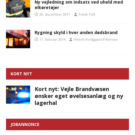
Ny vejledning om indsats ved uheld med
elkøretøjer
29. december 2011
Frank Toft
Rygning skyld i hver anden dødsbrand
11. februar 2014
Henrik Kvistgaard Petersen
KORT NYT
Kort nyt: Vejle Brandvæsen
ønsker eget øvelsesanlæg og ny
lagerhal
JOBANNONCE