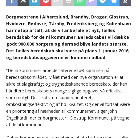
Borgmestrene i Albertslund, Brøndby, Dragør, Glostrup,
Hvidovre, Rødovre, Tårnby, Frederiksberg og København
har netop aftalt, at de vil anbefale et nyt, fælles
beredskab for de ni kommuner. Beredskabet vil dække
godt 900.000 borgere og dermed blive landets største.
Det fælles beredskab skal være på plads 1. januar 2016,
og beredskabsopgaverne vil komme i udbud.
”De ni kommuner arbejder allerede tæt sammen på
beredskabsområdet. Målet med den nye organisation er at
sikre et slagkraftigt og tryghedsskabende beredskab, der kan
håndtere beredskabets mange vigtige opgaver så effektivt
som muligt. Det skal være kundeorienteret,
omkostningseffektivt og af høj kvalitet. Og der vil fortsat være
en prioritering af nærheden til kommunerne”, siger John
Engelhardt, der er borgmester i Glostrup Kommune, på vegne
af de ni kommuner.
Det er kommunernes forventning, at et stort og robust fælles