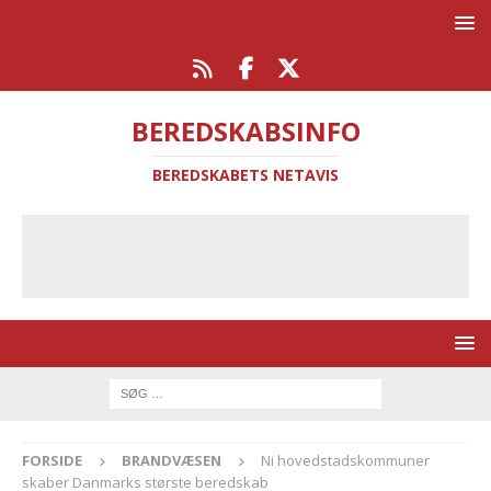
BEREDSKABSINFO
BEREDSKABETS NETAVIS
FORSIDE
BRANDVÆSEN
Ni hovedstadskommuner
skaber Danmarks største beredskab