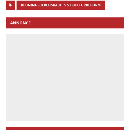
REDNINGSBEREDSKABETS STRUKTURREFORM
ANNONCE