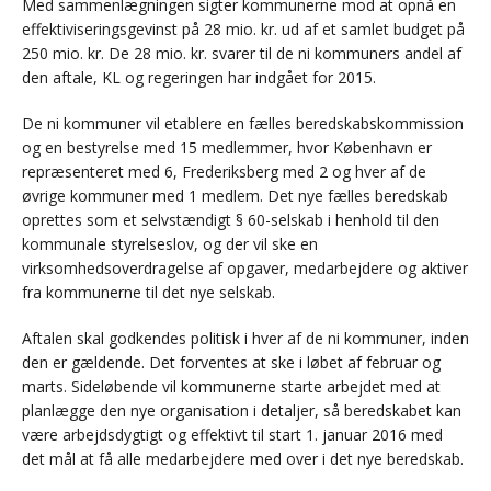
Med sammenlægningen sigter kommunerne mod at opnå en
effektiviseringsgevinst på 28 mio. kr. ud af et samlet budget på
250 mio. kr. De 28 mio. kr. svarer til de ni kommuners andel af
den aftale, KL og regeringen har indgået for 2015.
De ni kommuner vil etablere en fælles beredskabskommission
og en bestyrelse med 15 medlemmer, hvor København er
repræsenteret med 6, Frederiksberg med 2 og hver af de
øvrige kommuner med 1 medlem. Det nye fælles beredskab
oprettes som et selvstændigt § 60-selskab i henhold til den
kommunale styrelseslov, og der vil ske en
virksomhedsoverdragelse af opgaver, medarbejdere og aktiver
fra kommunerne til det nye selskab.
Aftalen skal godkendes politisk i hver af de ni kommuner, inden
den er gældende. Det forventes at ske i løbet af februar og
marts. Sideløbende vil kommunerne starte arbejdet med at
planlægge den nye organisation i detaljer, så beredskabet kan
være arbejdsdygtigt og effektivt til start 1. januar 2016 med
det mål at få alle medarbejdere med over i det nye beredskab.