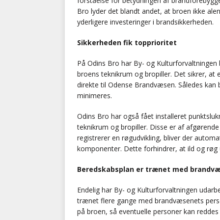
forståelse for betydningen af brandforebygge
Bro lyder det blandt andet, at broen ikke a
yderligere investeringer i brandsikkerheden.
Sikkerheden fik topprioritet
På Odins Bro har By- og Kulturforvaltningen bl
broens teknikrum og bropiller. Det sikrer, at
direkte til Odense Brandvæsen. Således kan
minimeres.
Odins Bro har også fået installeret punktslu
teknikrum og bropiller. Disse er af afgørende
registrerer en røgudvikling, bliver der automa
komponenter. Dette forhindrer, at ild og røg 
Beredskabsplan er trænet med brandv
Endelig har By- og Kulturforvaltningen udarb
trænet flere gange med brandvæsenets perso
på broen, så eventuelle personer kan reddes 