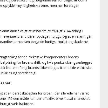
lse og beredskab, og i begrundelsen for valget af Odins
lene opfylder myndighedskravene, men har foretaget
andt andet valgt at installere et frivilligt ABA-anlæg i
 en eventuel brand bliver opdaget hurtigt, og at en alarm går
 brandbekæmpelsen begynde hurtigst muligt og skaderne
kningsanlæg for de elektriske komponenter i broens
 betydning for broens drift, og hvis punktslukningsanlægget
tisk ledt en ufarlig brandslukkende gas frem til de elektriske
udvikles og spreder sig.
æsenet
ejdet en beredskabsplan for broen, der allerede har været
nel. På den måde kan der effektivt blive indsat mandskab
hurtigt væk fra broen.