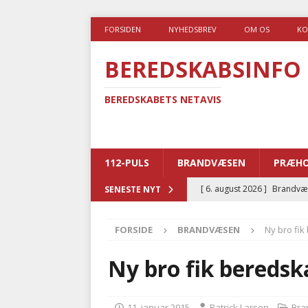
FORSIDEN
NYHEDSBREV
OM OS
KO
BEREDSKABSINFO
BEREDSKABETS NETAVIS
112-PULS
BRANDVÆSEN
PRÆHO
[ 6. august 2026 ]
Brandvæs
SENESTE NYT
BRANDVÆSEN
FORSIDE
BRANDVÆSEN
Ny bro fi
[ 5. august 2026 ]
Advarer:
i det offentlige
PRÆHOSP
Ny bro fik beredsk
[ 5. august 2026 ]
Ny ambul
[ 4. august 2026 ]
Brandvæs
11. januar 2015
Patrick Larsen
Bra