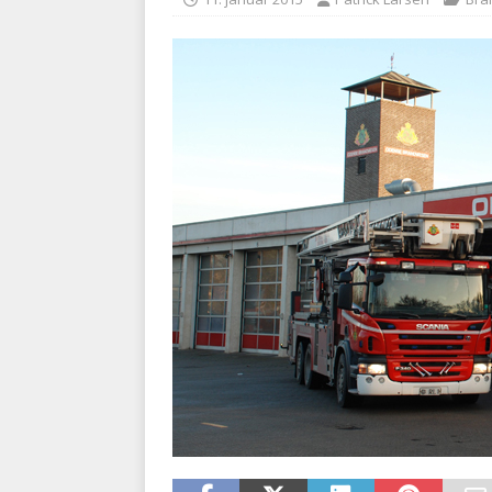
BRANDVÆSEN
[ 7. august 2026 ]
Branche k
nødsporet
AUTOHJÆLP