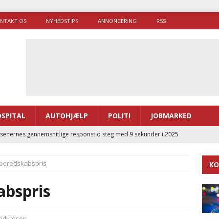
NTAKT OS
NYHEDSTIPS
ANNONCERING
RSS
SPITAL
AUTOHJÆLP
POLITI
JOBMARKED
enernes gennemsnitlige responstid steg med 9 sekunder i 2025
k beredskabspris
KO
 Udløb af sygetransporttilladelser kan sende 400.000 kørsler over
ITAL
abspris
ance og el-sygetransportvogn til Samsø
PRÆHOSPITAL
enerne brugte lidt længere tid på at komme af sted i 2025
ndvæsen