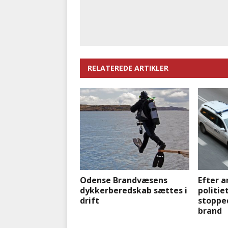
RELATEREDE ARTIKLER
Odense Brandvæsens
Efter a
dykkerberedskab sættes i
politie
drift
stopped
brand