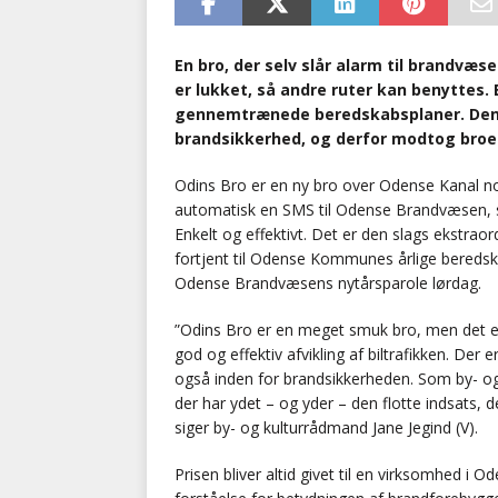
En bro, der selv slår alarm til brandvæs
er lukket, så andre ruter kan benyttes
gennemtrænede beredskabsplaner. Den n
brandsikkerhed, og derfor modtog bro
Odins Bro er en ny bro over Odense Kanal n
automatisk en SMS til Odense Brandvæsen, så
Enkelt og effektivt. Det er den slags ekstraor
fortjent til Odense Kommunes årlige bereds
Odense Brandvæsens nytårsparole lørdag.
”Odins Bro er en meget smuk bro, men det er
god og effektiv afvikling af biltrafikken. Der
også inden for brandsikkerheden. Som by- o
der har ydet – og yder – den flotte indsats, d
siger by- og kulturrådmand Jane Jegind (V).
Prisen bliver altid givet til en virksomhed 