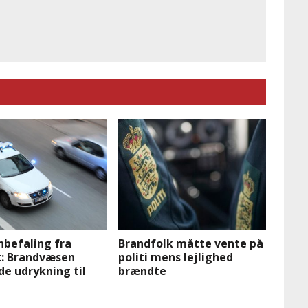
nbefaling fra
Brandfolk måtte vente på
t: Brandvæsen
politi mens lejlighed
e udrykning til
brændte