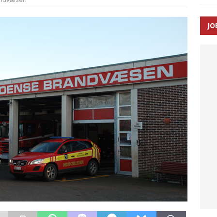
JO
ræver at beskyttelseskøretøjer bliver lovpligtige ved arbejde i