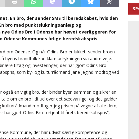
SP
enet. En bro, der sender SMS til beredskabet, hvis den
. En bro med punktslukningsanlæg og
ye Odins Bro i Odense har hævet overliggeren for
en Odense Kommunes årlige beredskabspris.
ord om Odense. Og når Odins Bro er lukket, sender broen
 byens brandfolk kan klare udrykningen via andre veje.
dinære tiltag og investeringer, der har gjort Odins Bro
kabspris, som by- og kulturrådmand Jane Jegind modtog ved
 også en vigtig bro, der binder byen sammen og sikrer en
 er tale om en bro lidt ud over det sædvanlige, og det gælder
g kulturrådmand modtager jeg prisen på vegne af alle dem,
er har gjort Odins Bro fortjent til årets beredskabspris”,
i Odense Kommune, der har udvist særlig kompetence og