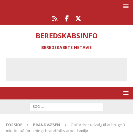
BEREDSKABSINFO
BEREDSKABETS NETAVIS
FORSIDE
BRANDVÆSEN
Opfordrer udvalg til at bruge 3
mio. kr. på forskning i brandfolks arbejdsmiljø