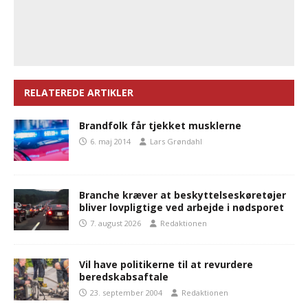
RELATEREDE ARTIKLER
Brandfolk får tjekket musklerne
6. maj 2014
Lars Grøndahl
Branche kræver at beskyttelseskøretøjer
bliver lovpligtige ved arbejde i nødsporet
7. august 2026
Redaktionen
Vil have politikerne til at revurdere
beredskabsaftale
23. september 2004
Redaktionen