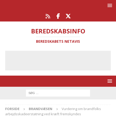
BEREDSKABSINFO
BEREDSKABETS NETAVIS
FORSIDE
BRANDVÆSEN
Vurdering om brandfolks
arbejdsskadeerstatning ved kræft fremskyndes