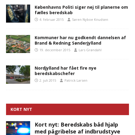
Københavns Politi siger nej til planerne om
fælles beredskab
4. februar 2015
Søren Nyboe Knudsen
Kommuner har nu godkendt dannelsen af
Brand & Redning Sønderjylland
19. december 2015
Lars Grøndahl
Nordjylland har fået fire nye
beredskabschefer
2. juli 2015
Patrick Larsen
KORT NYT
Kort nyt: Beredskabs båd hjalp
med pågribelse af indbrudstyve