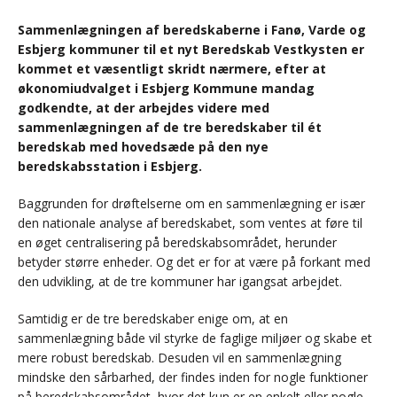
Sammenlægningen af beredskaberne i Fanø, Varde og
Esbjerg kommuner til et nyt Beredskab Vestkysten er
kommet et væsentligt skridt nærmere, efter at
økonomiudvalget i Esbjerg Kommune mandag
godkendte, at der arbejdes videre med
sammenlægningen af de tre beredskaber til ét
beredskab med hovedsæde på den nye
beredskabsstation i Esbjerg.
Baggrunden for drøftelserne om en sammenlægning er især
den nationale analyse af beredskabet, som ventes at føre til
en øget centralisering på beredskabsområdet, herunder
betyder større enheder. Og det er for at være på forkant med
den udvikling, at de tre kommuner har igangsat arbejdet.
Samtidig er de tre beredskaber enige om, at en
sammenlægning både vil styrke de faglige miljøer og skabe et
mere robust beredskab. Desuden vil en sammenlægning
mindske den sårbarhed, der findes inden for nogle funktioner
på beredskabsområdet, hvor det kun er en enkelt eller nogle