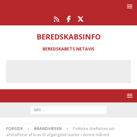
BEREDSKABSINFO
BEREDSKABETS NETAVIS
FORSIDE
BRANDVÆSEN
Politiske drøftelser om
afskaffelse af krav til afgangstid starter i denne måned