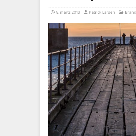
BRANDVÆSEN
8. marts 2013
Patrick Larsen
Bran
[ 7. august 2026 ]
Branche k
nødsporet
AUTOHJÆLP