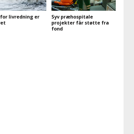
for livredning er
Syv præhospitale
ret
projekter får støtte fra
fond