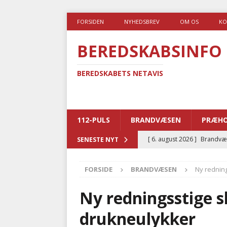
FORSIDEN
NYHEDSBREV
OM OS
KO
BEREDSKABSINFO
BEREDSKABETS NETAVIS
112-PULS
BRANDVÆSEN
PRÆHO
[ 6. august 2026 ]
Brandvæs
SENESTE NYT
BRANDVÆSEN
FORSIDE
BRANDVÆSEN
Ny rednin
[ 5. august 2026 ]
Advarer:
i det offentlige
PRÆHOSP
Ny redningsstige s
[ 5. august 2026 ]
Ny ambul
drukneulykker
[ 4. august 2026 ]
Brandvæs