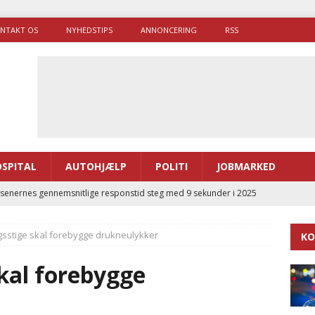
NTAKT OS
NYHEDSTIPS
ANNONCERING
RSS
SPITAL
AUTOHJÆLP
POLITI
JOBMARKED
enernes gennemsnitlige responstid steg med 9 sekunder i 2025
gsstige skal forebygge drukneulykker
KO
 Udløb af sygetransporttilladelser kan sende 400.000 kørsler over
ITAL
kal forebygge
ance og el-sygetransportvogn til Samsø
PRÆHOSPITAL
enerne brugte lidt længere tid på at komme af sted i 2025