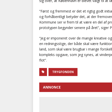
sig over, at København er blevet valgt til at l
”Først og fremmest er det et rigtig godt init
og forhåbentligt betyder det, at der fremove
Kommune ser vi frem til at være en del af pro
prototypen begynder senere på året”, siger Pi
”Jeg er imponeret over de mange kreative og 
en redningsstige, der både skal være funktio
land, som skal være brugbar i mange forskell
kompleks opgave, som jeg synes, at vinderpro
flot”.
TRYGFONDEN
ANNONCE