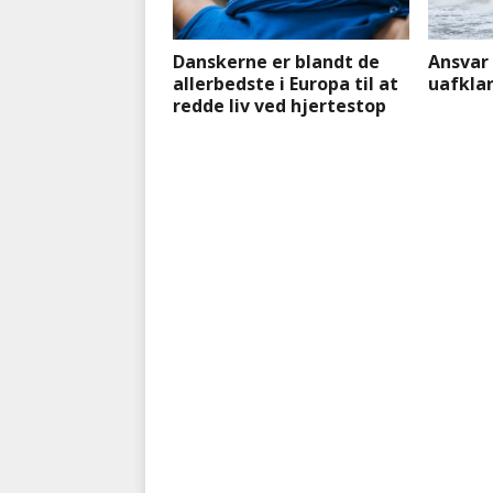
Danskerne er blandt de
Ansvar 
allerbedste i Europa til at
uafkla
redde liv ved hjertestop