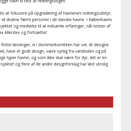
ægge havn til test af redningsstigen.
iativ at fokusere på opgradering af havnenes redningsudstyr,
r vil drukne færre personer i de danske havne. I Københavns
jektet og medvirke til at indsamle erfaringer, når testen af
a Allerslev og fortsætter:
flotte løsninger, vi i dommerkomitéen har set. At designe
nel, have et godt design, være synlig fra vandsiden og på
ige typer havne, og som ikke skal være for dyr, det er en
jektet og flere af de andre designforslag har løst utrolig