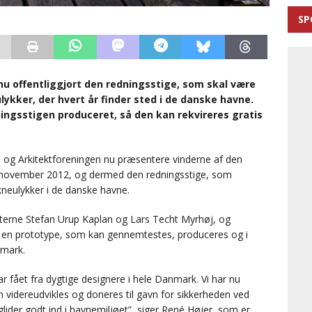
SP
u offentliggjort den redningsstige, som skal være
kker, der hvert år finder sted i de danske havne.
ningsstigen produceret, så den kan rekvireres gratis
n og Arkitektforeningen nu præsentere vinderne af den
 i november 2012, og dermed den redningsstige, som
kneulykker i de danske havne.
ekterne Stefan Urup Kaplan og Lars Techt Myrhøj, og
en prototype, som kan gennemtestes, produceres og i
nmark.
har fået fra dygtige designere i hele Danmark. Vi har nu
n videreudvikles og doneres til gavn for sikkerheden ved
glider godt ind i havnemiljøet”, siger René Højer, som er