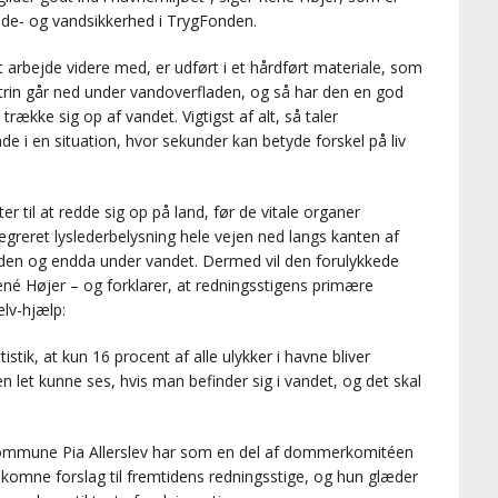
ade- og vandsikkerhed i TrygFonden.
arbejde videre med, er udført i et hårdført materiale, som
rin går ned under vandoverfladen, og så har den en god
række sig op af vandet. Vigtigst af alt, så taler
nde i en situation, hvor sekunder kan betyde forskel på liv
r til at redde sig op på land, før de vitale organer
egreret lyslederbelysning hele vejen ned langs kanten af
laden og endda under vandet. Dermed vil den forulykkede
ené Højer – og forklarer, at redningsstigens primære
lv-hjælp:
tik, at kun 16 procent af alle ulykker i havne bliver
n let kunne ses, hvis man befinder sig i vandet, og det skal
Kommune Pia Allerslev har som en del af dommerkomitéen
dkomne forslag til fremtidens redningsstige, og hun glæder