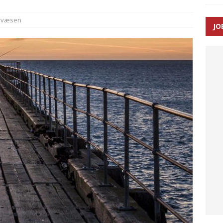
dvæsen
JO
ræver at beskyttelseskøretøjer bliver lovpligtige ved arbejde i