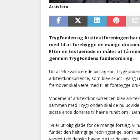
Arkivfoto
TrygFonden og Arkitektforeningen har n
med til at forebygge de mange drukneuly
Efter en testperiode er målet at få red
gennem TrygFondens fadderordning.
Ud af 96 kvalificerede bidrag kan TrygFonde
arkitektkonkurrence, som blev skudt i gang
fremover skal være med til at forebygge dru
Vinderne af arkitektkonkurrencen blev arkit
sammen med TrygFonden skal de nu udvikle 
sidste ende doneres til havne rundt om i Da
”Vi er utrolig glade for de mange forslag, vi 
fundet den helt rigtige redningsstige, som ka
vandet i de danske havne og i et design, der 