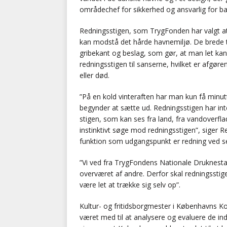
områdechef for sikkerhed og ansvarlig for b
Redningsstigen, som TrygFonden har valgt at 
kan modstå det hårde havnemiljø. De brede t
gribekant og beslag, som gør, at man let kan t
redningsstigen til sanserne, hvilket er afgøre
eller død.
”På en kold vinteraften har man kun få minutte
begynder at sætte ud. Redningsstigen har int
stigen, som kan ses fra land, fra vandoverf
instinktivt søge mod redningsstigen”, siger R
funktion som udgangspunkt er redning ved se
”Vi ved fra TrygFondens Nationale Druknestatis
overværet af andre. Derfor skal redningsstige
være let at trække sig selv op”.
Kultur- og fritidsborgmester i Københavns 
været med til at analysere og evaluere de in