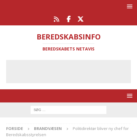
BEREDSKABSINFO
BEREDSKABETS NETAVIS
FORSIDE
BRANDVÆSEN
Politidirektør bliver ny chef for
Beredskabsstyrelsen