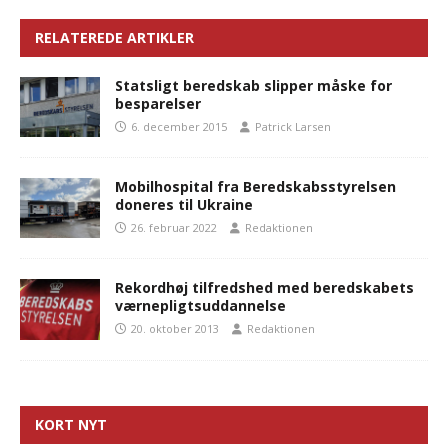
RELATEREDE ARTIKLER
Statsligt beredskab slipper måske for
besparelser
6. december 2015
Patrick Larsen
Mobilhospital fra Beredskabsstyrelsen
doneres til Ukraine
26. februar 2022
Redaktionen
Rekordhøj tilfredshed med beredskabets
værnepligtsuddannelse
20. oktober 2013
Redaktionen
KORT NYT