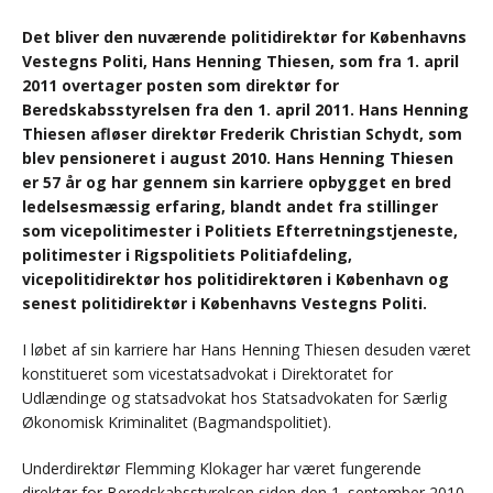
Det bliver den nuværende politidirektør for Københavns
Vestegns Politi, Hans Henning Thiesen, som fra 1. april
2011 overtager posten som direktør for
Beredskabsstyrelsen fra den 1. april 2011. Hans Henning
Thiesen afløser direktør Frederik Christian Schydt, som
blev pensioneret i august 2010. Hans Henning Thiesen
er 57 år og har gennem sin karriere opbygget en bred
ledelsesmæssig erfaring, blandt andet fra stillinger
som vicepolitimester i Politiets Efterretningstjeneste,
politimester i Rigspolitiets Politiafdeling,
vicepolitidirektør hos politidirektøren i København og
senest politidirektør i Københavns Vestegns Politi.
I løbet af sin karriere har Hans Henning Thiesen desuden været
konstitueret som vicestatsadvokat i Direktoratet for
Udlændinge og statsadvokat hos Statsadvokaten for Særlig
Økonomisk Kriminalitet (Bagmandspolitiet).
Underdirektør Flemming Klokager har været fungerende
direktør for Beredskabsstyrelsen siden den 1. september 2010.