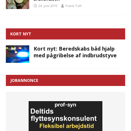
24. juni 2019
Frank Toft
KORT NYT
Kort nyt: Beredskabs båd hjalp
med pågribelse af indbrudstyve
JOBANNONCE