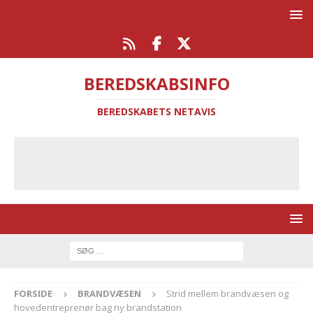
BEREDSKABSINFO
BEREDSKABETS NETAVIS
FORSIDE
BRANDVÆSEN
Strid mellem brandvæsen og
hovedentreprenør bag ny brandstation