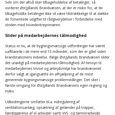
Selv om der altså sker tilbageholdelse af betalinger, så
vurderer Østjyllands Brandvæsen, at der er risiko for, at de
tilbageholdte betalinger ikke vil være tilstrækkelige til at dække
de forventede udgifter til rådgiverydelser i forbindelse med
striden med hovedentreprenøren.
Slider på medarbejdernes tålmodighed
Status er nu, at de bygningsmæssige udfordringer har været
uafklarede i de mere end 15 måneder, som der er gået siden
brandstationens indvielse. Ifølge Østjyllands Brandvæsen slider
det unødigt på medarbejdernes tålmodighed. Af hensyn til
medarbejdernes trivsel og arbejdsmiljø har brandvæsenet
derfor valgt at igangsætte en afhjælpning af de mest
generende bygningsmæssige problemstillinger. Det sker i
første omgang for Østjyllands Brandvæsens egen regning og
risiko.
Udbedringerne omfatter bl.a. indregulering af
ventilationsanlæg, opsætning af gelænder på trapper,
færdiggørelse af el-arbejder samt VVS- og tømrerarbejde.