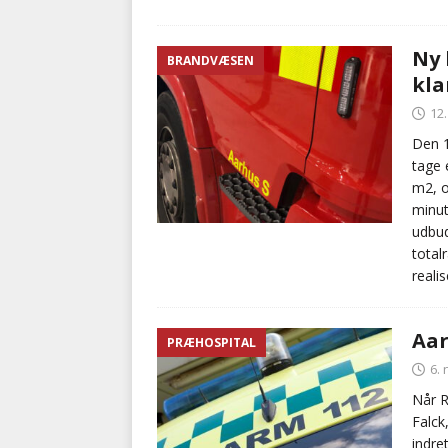
Ny 
BRANDVÆSEN
kla
12
Den 1
tage 
m2, o
minut
udbud
total
reali
Aar
PRÆHOSPITAL
6.
Når R
Falck
indre