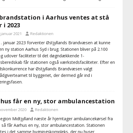
brandstation i Aarhus ventes at stå
r i 2023
. januar 2021
Redaktionen
. januar 2023 forventer Østjyllands Brandvæsen at kunne
en ny station Aarhus Syd i brug. Stationen bliver på 2.100
g udover faciliteter til det døgndækkende 1-
sberedskab får stationen også værkstedsfaciliteter. Efter en
skonkurrence har Østjyllands Brandvæsen valgt
rådgiverteamet til byggeriet, der dermed går ind i
seringsfasen.
hus får en ny, stor ambulancestation
 november 2020
Redaktionen
egion Midtjylland næste år hjemtager ambulancekørsel fra
, så får Aarhus en ny, stor ambulancestation. Stationen
ttes i det samme bygningskompleks, der nu huser