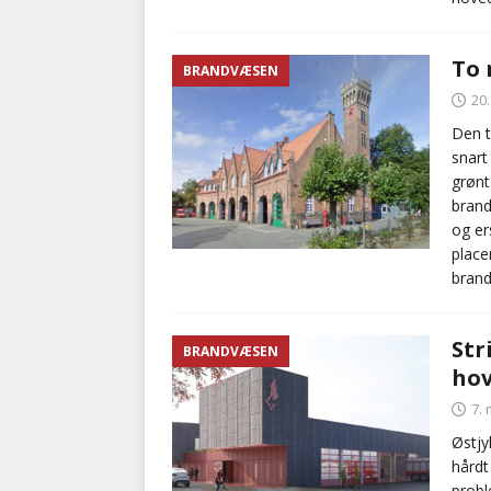
To 
BRANDVÆSEN
20
Den t
snart
grønt
brand
og er
place
brand
Str
BRANDVÆSEN
hov
7.
Østjy
hårdt
probl