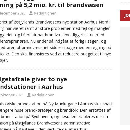
ning på 5,2 mio. kr. til brandvæsen
 december 2025
Redaktionen
JO
ræver at beskyttelseskøretøjer bliver lovpligtige ved arbejde i
riet af Østjyllands Brandvæsens nye station Aarhus Nord i
erg har været ramt af store problemer med fejl og mangler
ggeriet, og i flere år har brandvæsenet ligget i strid med
entreprenøren. Nu er der så indgået et forlig i sagen, og
edfører, at brandvæsenet sidder tilbage med en regning på
io. kr. Den skal finansieres ved at reducere budgettet til nye
øjer.
getaftale giver to nye
ndstationer i Aarhus
. oktober 2025
Redaktionen
istoriske brandstation på Ny Munkegade i Aarhus skal snart
længere huse brandkøretøjer og brandfolk. Den erstattes af
 brandstation på Sydhavnen, og desuden etableres der en
ation på Østjyllands Brandvæsens administrative
sæde på Bautavej i den vestlige del af Aarhus.