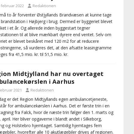
. februar 2022
Redaktionen
å to år forventer Østjyllands Brandvæsen at kunne tage
 brandstation i Højbjerg i brug. Dermed er byggeriet blevet
nket i et år. Og allerede inden byggestart tegner
stationen til at blive mærkbart dyrere end ventet. Selv om
riet er blevet beskåret med 120 m2 for at reducere
tningerne, så vurderes det, at den afsatte leasingramme
ges fra 41,5 mio. kr. til 51,5 mio. kr.
ion Midtjylland har nu overtaget
ulancekørslen i Aarhus
 februar 2021
Redaktionen
 dag er det Region Midtjyllands egen ambulancetjeneste,
tår for ambulancekørslen i Aarhus. Det er første trin i en
agning fra Falck, hvor de næste trin følger den 1. marts og
. april. Her bliver opgaverne i blandt andet i Silkeborg,
ng og Holstebro hjemtaget. Samtidig hjemtages fem
ægebiler, hvorefter alle 10 akutlægebiler drives af regionen.