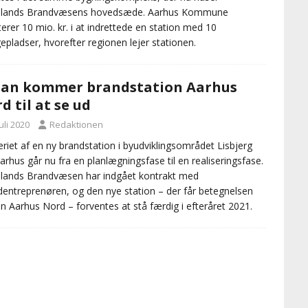
yllands Brandvæsens hovedsæde. Aarhus Kommune
terer 10 mio. kr. i at indrettede en station med 10
epladser, hvorefter regionen lejer stationen.
an kommer brandstation Aarhus
d til at se ud
juli 2020
Redaktionen
riet af en ny brandstation i byudviklingsområdet Lisbjerg
arhus går nu fra en planlægningsfase til en realiseringsfase.
llands Brandvæsen har indgået kontrakt med
entreprenøren, og den nye station – der får betegnelsen
on Aarhus Nord – forventes at stå færdig i efteråret 2021.