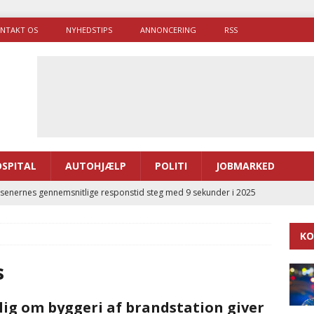
NTAKT OS
NYHEDSTIPS
ANNONCERING
RSS
SPITAL
AUTOHJÆLP
POLITI
JOBMARKED
enernes gennemsnitlige responstid steg med 9 sekunder i 2025
KO
 Udløb af sygetransporttilladelser kan sende 400.000 kørsler over
ITAL
s
ance og el-sygetransportvogn til Samsø
PRÆHOSPITAL
lig om byggeri af brandstation giver
enerne brugte lidt længere tid på at komme af sted i 2025