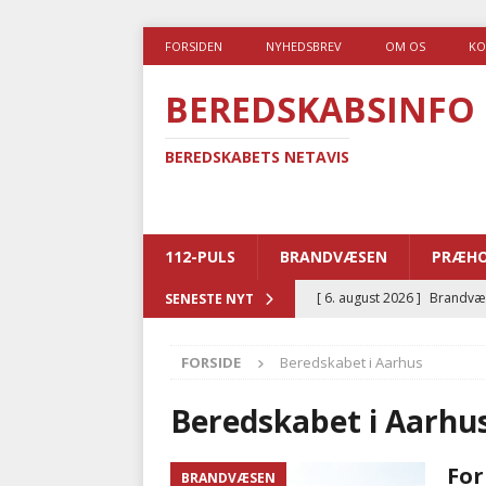
FORSIDEN
NYHEDSBREV
OM OS
KO
BEREDSKABSINFO
BEREDSKABETS NETAVIS
112-PULS
BRANDVÆSEN
PRÆHO
[ 6. august 2026 ]
Brandvæs
SENESTE NYT
BRANDVÆSEN
FORSIDE
Beredskabet i Aarhus
[ 5. august 2026 ]
Advarer:
i det offentlige
PRÆHOSP
Beredskabet i Aarhu
[ 5. august 2026 ]
Ny ambul
For
BRANDVÆSEN
[ 4. august 2026 ]
Brandvæs