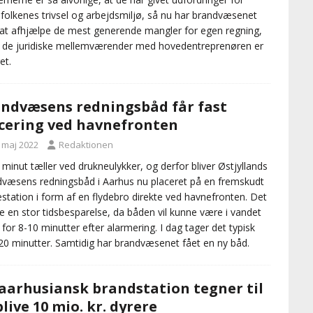
folkenes trivsel og arbejdsmiljø, så nu har brandvæsenet
 at afhjælpe de mest generende mangler for egen regning,
 de juridiske mellemværender med hovedentreprenøren er
et.
ndvæsens redningsbåd får fast
cering ved havnefronten
. maj 2022
Redaktionen
 minut tæller ved drukneulykker, og derfor bliver Østjyllands
væsens redningsbåd i Aarhus nu placeret på en fremskudt
station i form af en flydebro direkte ved havnefronten. Det
ive en stor tidsbesparelse, da båden vil kunne være i vandet
 for 8-10 minutter efter alarmering. I dag tager det typisk
20 minutter. Samtidig har brandvæsenet fået en ny båd.
aarhusiansk brandstation tegner til
blive 10 mio. kr. dyrere