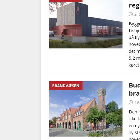
reg
BRANDVÆSEN
2.
[ 7. august 2026 ]
Branche k
Bygge
Lisbj
nødsporet
AUTOHJÆLP
på by
hoved
det m
5,2 m
køret
Bud
BRANDVÆSEN
bra
19
Den h
ikke 
en ny
ny st
hoved