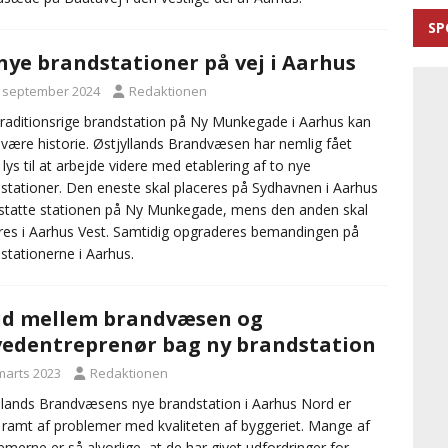
SP
nye brandstationer på vej i Aarhus
. september 2024
Redaktionen
raditionsrige brandstation på Ny Munkegade i Aarhus kan
 være historie. Østjyllands Brandvæsen har nemlig fået
 lys til at arbejde videre med etablering af to nye
stationer. Den eneste skal placeres på Sydhavnen i Aarhus
statte stationen på Ny Munkegade, mens den anden skal
res i Aarhus Vest. Samtidig opgraderes bemandingen på
stationerne i Aarhus.
id mellem brandvæsen og
edentreprenør bag ny brandstation
 marts 2023
Redaktionen
llands Brandvæsens nye brandstation i Aarhus Nord er
 ramt af problemer med kvaliteten af byggeriet. Mange af
emerne er så alvorlige, at de har givet udfordringer for