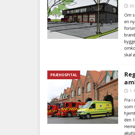
20
Om sm
en ny
forsi
brand
bygge
omkos
skal ø
Reg
PRÆHOSPITAL
amb
1.
Fra i
som s
hjemt
den 1
Herni
akutl