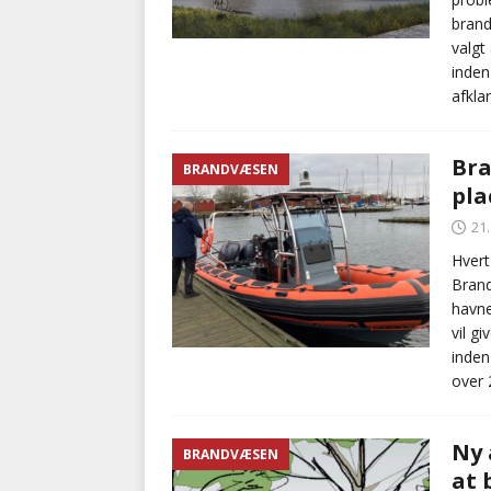
brand
valgt
inden
afklar
Bra
BRANDVÆSEN
pla
21
Hvert
Brand
havne
vil g
inden
over 
Ny 
BRANDVÆSEN
at 