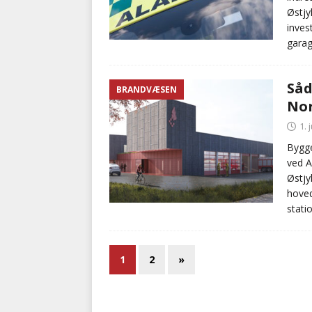
Østj
inves
garag
Såd
BRANDVÆSEN
Nor
1. 
Bygge
ved A
Østjy
hoved
stati
1
2
»