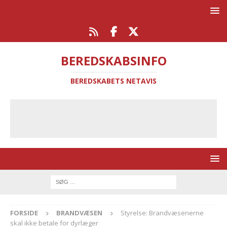
BEREDSKABSINFO
BEREDSKABETS NETAVIS
FORSIDE
BRANDVÆSEN
Styrelse: Brandvæsenerne
skal ikke betale for dyrlæger