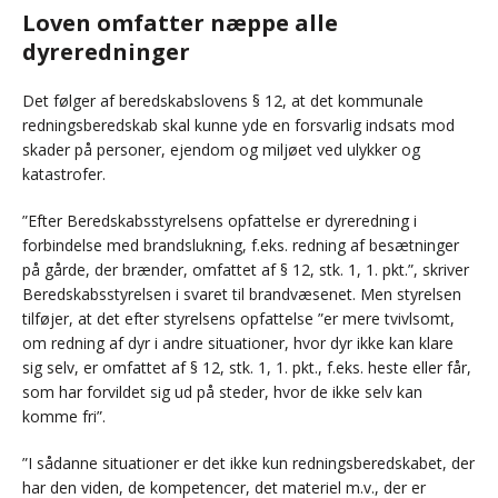
Loven omfatter næppe alle
dyreredninger
Det følger af beredskabslovens § 12, at det kommunale
redningsberedskab skal kunne yde en forsvarlig indsats mod
skader på personer, ejendom og miljøet ved ulykker og
katastrofer.
”Efter Beredskabsstyrelsens opfattelse er dyreredning i
forbindelse med brandslukning, f.eks. redning af besætninger
på gårde, der brænder, omfattet af § 12, stk. 1, 1. pkt.”, skriver
Beredskabsstyrelsen i svaret til brandvæsenet. Men styrelsen
tilføjer, at det efter styrelsens opfattelse ”er mere tvivlsomt,
om redning af dyr i andre situationer, hvor dyr ikke kan klare
sig selv, er omfattet af § 12, stk. 1, 1. pkt., f.eks. heste eller får,
som har forvildet sig ud på steder, hvor de ikke selv kan
komme fri”.
”I sådanne situationer er det ikke kun redningsberedskabet, der
har den viden, de kompetencer, det materiel m.v., der er