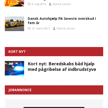
6. maj 2016
Patrick Larsen
Dansk Autohjælp fik laveste overskud i
fem år
13. marts 2017
Patrick Larsen
KORT NYT
Kort nyt: Beredskabs båd hjalp
med pågribelse af indbrudstyve
JOBANNONCE