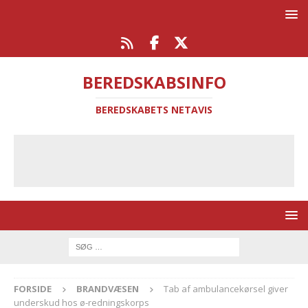
BEREDSKABSINFO
BEREDSKABETS NETAVIS
FORSIDE
BRANDVÆSEN
Tab af ambulancekørsel giver
underskud hos ø-redningskorps