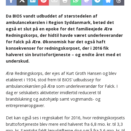
Da BIOS vandt udbuddet af størstedelen af
ambulancekørslen i Region Syddanmark, betød det
også et slut på en epoke for det familieejede Ærø
Redningskorps, der hidtil havde været underleverandør
for Falck på Ærø. Økonomisk har det også haft
konsekvenser for redningskorpset, der i 2016 fik
halveret sin bruttofortjeneste – og endte året med et
underskud.
Ærø Redningskorps, der ejes af Kurt Groth Hansen og blev
etableret i 1934, stod frem til BIOS’ udbudssejr for
ambulancekørslen på Ærø som underleverandør for Falck. I
dag er selskabets aktiviteter imidlertid reduceret til
brandslukning og autohjælp samt vognmands- og
entreprenøropgaver.
Det kan også ses i regnskabet for 2016, hvor redningskorpsets
bruttofortjeneste blev mere end halveret fra 6,8 mio. kr. til 3,3
mio. kr. Samtidig faldt lønudgifterne dog også fra 5,6 mio. kr. til