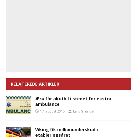
RELATEREDE ARTIKLER
Ærø får akutbil i stedet for ekstra
ambulance
17. august 2015
Lars Grøndahl
Viking fik millionunderskud i
etableringsåret