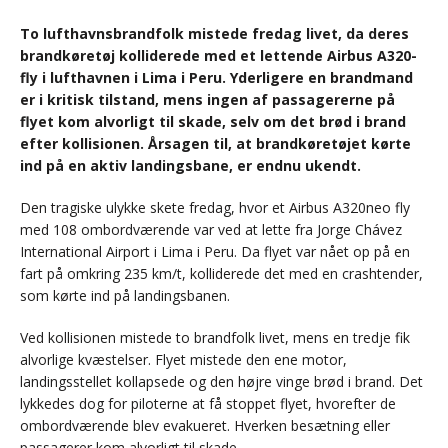
To lufthavnsbrandfolk mistede fredag livet, da deres
brandkøretøj kolliderede med et lettende Airbus A320-
fly i lufthavnen i Lima i Peru. Yderligere en brandmand
er i kritisk tilstand, mens ingen af passagererne på
flyet kom alvorligt til skade, selv om det brød i brand
efter kollisionen. Årsagen til, at brandkøretøjet kørte
ind på en aktiv landingsbane, er endnu ukendt.
Den tragiske ulykke skete fredag, hvor et Airbus A320neo fly
med 108 ombordværende var ved at lette fra Jorge Chávez
International Airport i Lima i Peru. Da flyet var nået op på en
fart på omkring 235 km/t, kolliderede det med en crashtender,
som kørte ind på landingsbanen.
Ved kollisionen mistede to brandfolk livet, mens en tredje fik
alvorlige kvæstelser. Flyet mistede den ene motor,
landingsstellet kollapsede og den højre vinge brød i brand. Det
lykkedes dog for piloterne at få stoppet flyet, hvorefter de
ombordværende blev evakueret. Hverken besætning eller
passagerer kom alvorligt til skade.