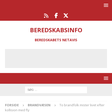
BEREDSKABSINFO
BEREDSKABETS NETAVIS
FORSIDE
BRANDVÆSEN
To brandfolk mister livet efter
kollision med fly