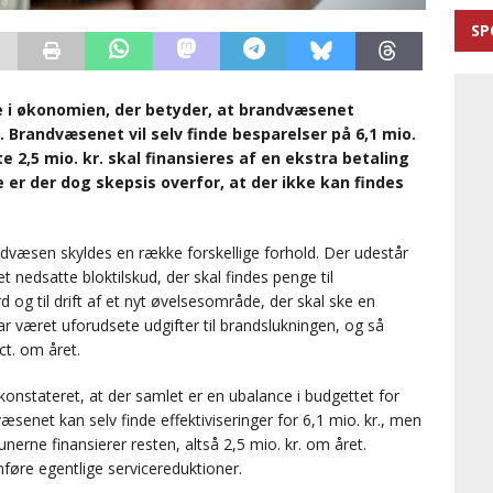
SP
e i økonomien, der betyder, at brandvæsenet
. Brandvæsenet vil selv finde besparelser på 6,1 mio.
e 2,5 mio. kr. skal finansieres af en ekstra betaling
r der dog skepsis overfor, at der ikke kan findes
væsen skyldes en række forskellige forhold. Der udestår
t nedsatte bloktilskud, der skal findes penge til
 og til drift af et nyt øvelsesområde, der skal ske en
r været uforudsete udgifter til brandslukningen, og så
ct. om året.
onstateret, at der samlet er en ubalance i budgettet for
senet kan selv finde effektiviseringer for 6,1 mio. kr., men
nerne finansierer resten, altså 2,5 mio. kr. om året.
mføre egentlige servicereduktioner.