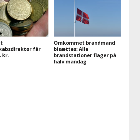
dt
Omkommet brandmand
kabsdirektør får
bisættes: Alle
 kr.
brandstationer flager på
halv mandag