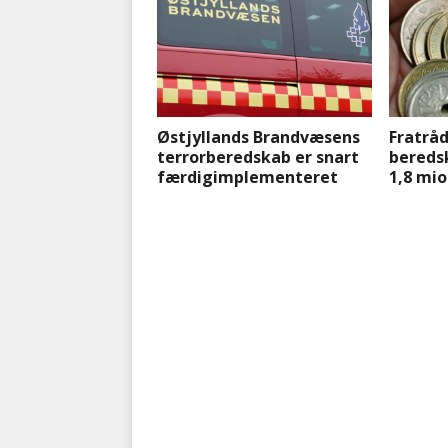
Østjyllands Brandvæsens
Fratrå
terrorberedskab er snart
bereds
færdigimplementeret
1,8 mio.