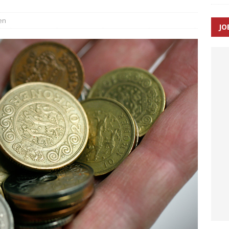
en
JO
enernes gennemsnitlige responstid steg med 9 sekunder i 2025