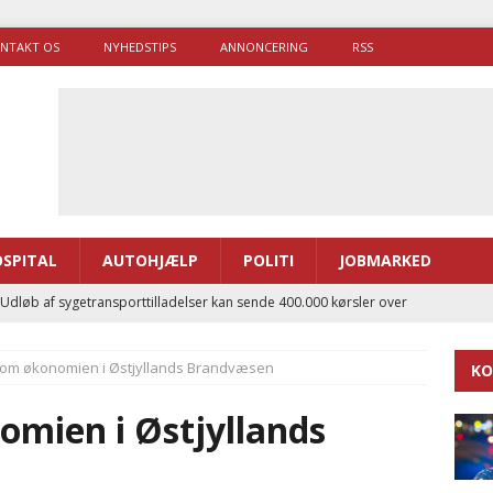
NTAKT OS
NYHEDSTIPS
ANNONCERING
RSS
SPITAL
AUTOHJÆLP
POLITI
JOBMARKED
 Udløb af sygetransporttilladelser kan sende 400.000 kørsler over
ITAL
om økonomien i Østjyllands Brandvæsen
KO
ance og el-sygetransportvogn til Samsø
PRÆHOSPITAL
enerne brugte lidt længere tid på at komme af sted i 2025
mien i Østjyllands
g politiuddannelse skal ruste betjentene til mere kompleks