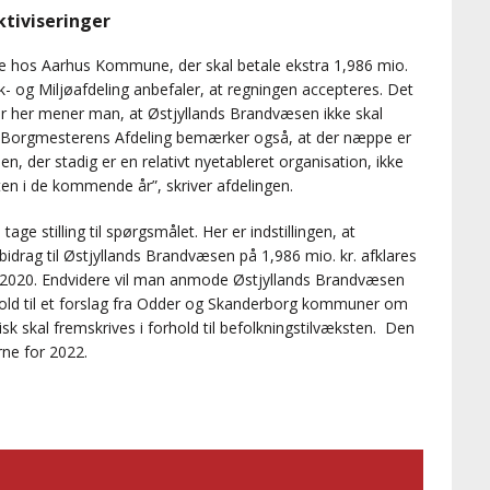
ktiviseringer
avne hos Aarhus Kommune, der skal betale ekstra 1,986 mio.
 og Miljøafdeling anbefaler, at regningen accepteres. Det
or her mener man, at Østjyllands Brandvæsen ikke skal
v. ”Borgmesterens Afdeling bemærker også, at der næppe er
n, der stadig er en relativt nyetableret organisation, ikke
ften i de kommende år”, skriver afdelingen.
 stilling til spørgsmålet. Her er indstillingen, at
bidrag til Østjyllands Brandvæsen på 1,986 mio. kr. afklares
r 2020. Endvidere vil man anmode Østjyllands Brandvæsen
old til et forslag fra Odder og Skanderborg kommuner om
 skal fremskrives i forhold til befolkningstilvæksten. Den
rne for 2022.