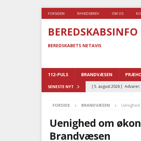
FORSIDEN
NYHEDSBREV
OM OS
KO
BEREDSKABSINFO
BEREDSKABETS NETAVIS
112-PULS
BRANDVÆSEN
PRÆHO
[ 5. august 2026 ]
Advarer:
SENESTE NYT
i det offentlige
PRÆHOSP
FORSIDE
BRANDVÆSEN
Uenighed 
[ 5. august 2026 ]
Ny ambul
[ 4. august 2026 ]
Brandvæs
Uenighed om økono
BRANDVÆSEN
Brandvæsen
[ 4. august 2026 ]
Ny treåri