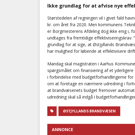
Ikke grundlag for at afvise nye effe
Størstedelen af regningen vil i givet fald h
kr. om året fra 2020. Men kommunens Teknik-
er Borgmesterens Afdeling dog ikke enig i, f
undtages fra fremtidige effektiviseringskra
grundlag for at sige, at Østjyllands Brandvæse
har mulighed for løbende at effektivisere dri
Mandag skal magistraten i Aarhus Kommune tage
spørgsmålet om finansiering af et yderligere 
i forbindelse med budgetforhandlingerne fo
om at foretage en nærmere udredning i forh
at brandvæsenets budget fremover automatisk
udredning skal så indgå i budgetforhandlinge
ØSTJYLLANDS BRANDVÆSEN
ANNONCE