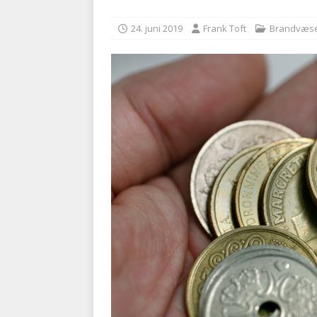
kriminalitet
POLITI
24. juni 2019
Frank Toft
Brandvæs
[ 6. august 2026 ]
Brandvæs
BRANDVÆSEN