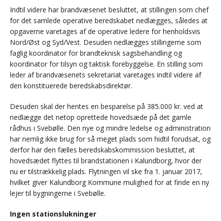
Indtil videre har brandvæsenet besluttet, at stillingen som chef
for det samlede operative beredskabet nedlægges, således at
opgaverne varetages af de operative ledere for henholdsvis
Nord/Øst og Syd/Vest. Desuden nedlægges stillingerne som
faglig koordinator for brandteknisk sagsbehandling og
koordinator for tilsyn og taktisk forebyggelse. En stilling som
leder af brandvæsenets sekretariat varetages indtil videre af
den konstituerede beredskabsdirektør.
Desuden skal der hentes en besparelse på 385.000 kr. ved at
nedlægge det netop oprettede hovedsæde på det gamle
rådhus i Svebølle. Den nye og mindre ledelse og administration
har nemlig ikke brug for så meget plads som hidtil forudsat, og
derfor har den fælles beredskabskommission besluttet, at
hovedsædet flyttes til brandstationen i Kalundborg, hvor der
nu er tilstrækkelig plads. Flytningen vil ske fra 1. januar 2017,
hvilket giver Kalundborg Kommune mulighed for at finde en ny
lejer til bygningerne i Svebølle.
Ingen stationslukninger