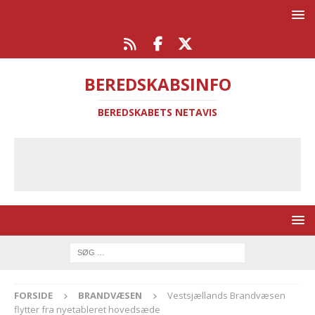
BEREDSKABSINFO
BEREDSKABETS NETAVIS
FORSIDE
BRANDVÆSEN
Vestsjællands Brandvæsen
flytter fra nyetableret hovedsæde