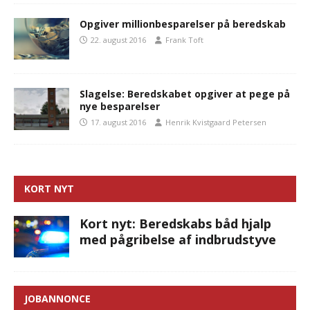
Opgiver millionbesparelser på beredskab
22. august 2016
Frank Toft
Slagelse: Beredskabet opgiver at pege på
nye besparelser
17. august 2016
Henrik Kvistgaard Petersen
KORT NYT
Kort nyt: Beredskabs båd hjalp
med pågribelse af indbrudstyve
JOBANNONCE