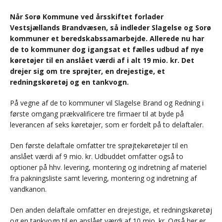
Når Sorø Kommune ved årsskiftet forlader
Vestsjællands Brandvæsen, så indleder Slagelse og Sorø
kommuner et beredskabssamarbejde. Allerede nu har
de to kommuner dog igangsat et fælles udbud af nye
køretøjer til en anslået værdi af i alt 19 mio. kr. Det
drejer sig om tre sprøjter, en drejestige, et
redningskøretøj og en tankvogn.
På vegne af de to kommuner vil Slagelse Brand og Redning i
første omgang prækvalificere tre firmaer til at byde på
leverancen af seks køretøjer, som er fordelt på to delaftaler.
Den første delaftale omfatter tre sprøjtekøretøjer til en
anslået værdi af 9 mio. kr. Udbuddet omfatter også to
optioner på hhv. levering, montering og indretning af materiel
fra pakningsliste samt levering, montering og indretning af
vandkanon.
Den anden delaftale omfatter en drejestige, et redningskøretøj
og en tankvogn til en anslået værdi af 10 mio. kr. Også her er