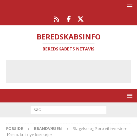
BEREDSKABSINFO
BEREDSKABETS NETAVIS
FORSIDE
BRANDVÆSEN
Slagelse og Sorø vil investere
19 mio. kr. i nye køretøjer