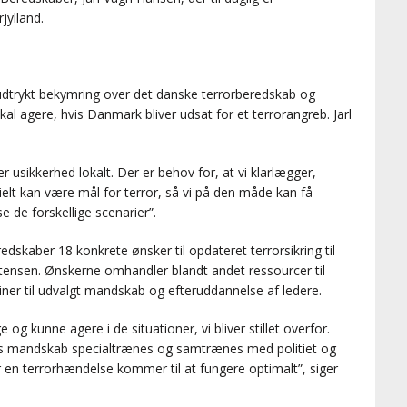
jylland.
udtrykt bekymring over det danske terrorberedskab og
kal agere, hvis Danmark bliver udsat for et terrorangreb. Jarl
r usikkerhed lokalt. Der er behov for, at vi klarlægger,
ielt kan være mål for terror, så vi på den måde kan få
se de forskellige scenarier”.
skaber 18 konkrete ønsker til opdateret terrorsikring til
tensen. Ønskerne omhandler blandt andet ressourcer til
ner til udvalgt mandskab og efteruddannelse af ledere.
og kunne agere i de situationer, vi bliver stillet overfor.
res mandskab specialtrænes og samtrænes med politiet og
n terrorhændelse kommer til at fungere optimalt”, siger