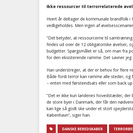
Ikke ressourcer til terrorrelaterede øve
Hvert år deltager de kommunale brandfolk i 1
vedligeholdes. Men ingen af øvelsesscenarierne
”Det betyder, at ressourcerne til samtrænin
findes ud over de 12 obligatoriske øvelser, 
budgetter. Spørgsmålet er så, om man fra polit
for den eksisterende ramme. Det savner jeg en
Han understreger, at der er behov for flere 
Både fordi terror kan ramme alle steder, og 
– enten med førsteindsats eller som back up 
”Det er ikke kun landenes hovedstæder, der bl
de store byer i Danmark, der får den nødven
kan lige så godt ske under et stort spejders
København”, siger han.
DANSKE BEREDSKABER
TERRORBE