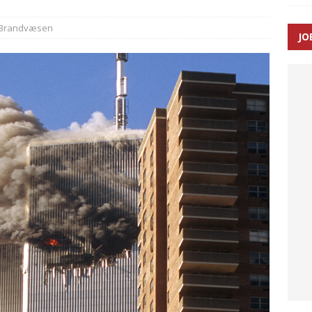
Brandvæsen
JO
ræver at beskyttelseskøretøjer bliver lovpligtige ved arbejde i