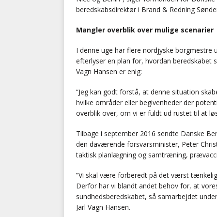
beredskabsdirektør i Brand & Redning Sønder
Mangler overblik over mulige scenarier
I denne uge har flere nordjyske borgmestre 
efterlyser en plan for, hvordan beredskabet s
Vagn Hansen er enig:
”Jeg kan godt forstå, at denne situation skabe
hvilke områder eller begivenheder der potent
overblik over, om vi er fuldt ud rustet til at lø
Tilbage i september 2016 sendte Danske Bered
den daværende forsvarsminister, Peter Chris
taktisk planlægning og samtræning, prævacci
”Vi skal være forberedt på det værst tænkelige 
Derfor har vi blandt andet behov for, at vo
sundhedsberedskabet, så samarbejdet under e
Jarl Vagn Hansen.