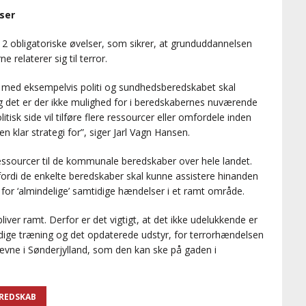
lser
2 obligatoriske øvelser, som sikrer, at grunduddannelsen
 relaterer sig til terror.
g med eksempelvis politi og sundhedsberedskabet skal
og det er der ikke mulighed for i beredskabernes nuværende
isk side vil tilføre flere ressourcer eller omfordele inden
 klar strategi for”, siger Jarl Vagn Hansen.
ressourcer til de kommunale beredskaber over hele landet.
fordi de enkelte beredskaber skal kunne assistere hinanden
for ‘almindelige’ samtidige hændelser i et ramt område.
iver ramt. Derfor er det vigtigt, at det ikke udelukkende er
dige træning og det opdaterede udstyr, for terrorhændelsen
tævne i Sønderjylland, som den kan ske på gaden i
REDSKAB