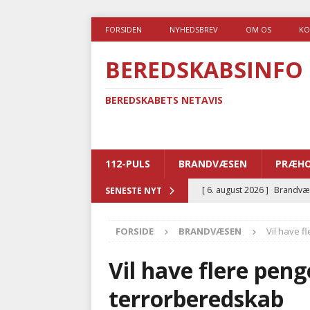
FORSIDEN
NYHEDSBREV
OM OS
KO
BEREDSKABSINFO
BEREDSKABETS NETAVIS
112-PULS
BRANDVÆSEN
PRÆHO
[ 6. august 2026 ]
Brandvæs
SENESTE NYT
BRANDVÆSEN
FORSIDE
BRANDVÆSEN
Vil have 
[ 5. august 2026 ]
Advarer:
i det offentlige
PRÆHOSP
Vil have flere pen
[ 5. august 2026 ]
Ny ambul
terrorberedskab
[ 4. august 2026 ]
Brandvæs