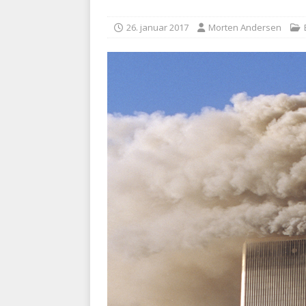
BRANDVÆSEN
26. januar 2017
Morten Andersen
[ 7. august 2026 ]
Branche k
nødsporet
AUTOHJÆLP