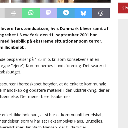
SP
 levere førsteindsatsen, hvis Danmark bliver ramt af
angrebet i New York den 11. september 2001 har
 med henblik på ekstreme situationer som terror.
illionbeløb.
nde besparelser på 175 mio. kr. som konsekvens af en
 egne ”ejere”, Kommunernes Landsforening. Det svarer til
kabsbudget.
sourcer i beredskabet betyder, at de enkelte kommunale
e mandskab og opdatere materiel i den udstrækning, der er
rrorhændelse. Det mener beredskabernes
ke enkelt ikke holdbart, at vi har et kommunalt beredskab,
rhændelser, som vi har set i eksempelvis Paris, Bruxelles,
eredskaber, Jarl Vagn Hansen, der til daglig er