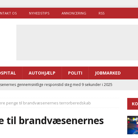
NTAKT OS
NYHEDSTIPS
ANNONCERING
RSS
SPITAL
AUTOHJÆLP
POLITI
JOBMARKED
enernes gennemsnitlige responstid steg med 9 sekunder i 2025
flere penge til brandvæsenernes terrorberedskab
KO
 Udløb af sygetransporttilladelser kan sende 400.000 kørsler over
ITAL
ge til brandvæsenernes
ance og el-sygetransportvogn til Samsø
PRÆHOSPITAL
enerne brugte lidt længere tid på at komme af sted i 2025