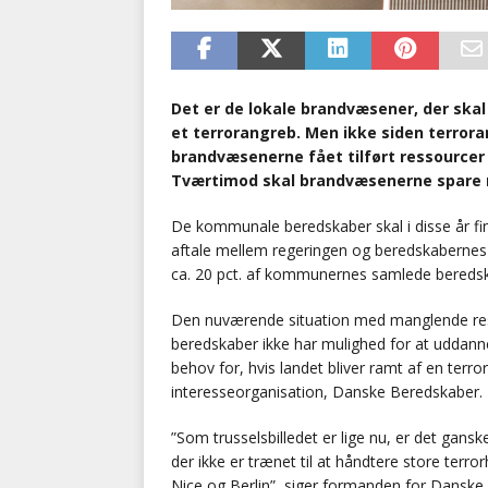
Det er de lokale brandvæsener, der skal
et terrorangreb. Men ikke siden terror
brandvæsenerne fået tilført ressourcer
Tværtimod skal brandvæsenerne spare m
De kommunale beredskaber skal i disse år fi
aftale mellem regeringen og beredskabernes
ca. 20 pct. af kommunernes samlede bereds
Den nuværende situation med manglende res
beredskaber ikke har mulighed for at uddann
behov for, hvis landet bliver ramt af en te
interesseorganisation, Danske Beredskaber.
”Som trusselsbilledet er lige nu, er det gans
der ikke er trænet til at håndtere store terro
Nice og Berlin”, siger formanden for Danske B