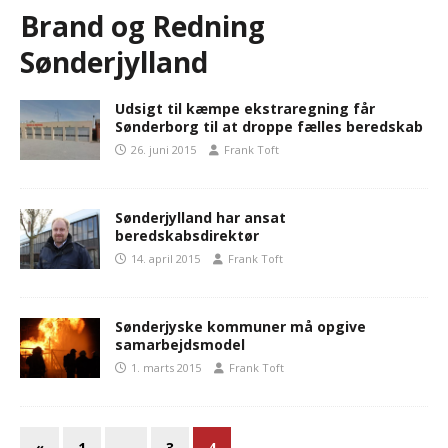
Brand og Redning
Sønderjylland
Udsigt til kæmpe ekstraregning får
Sønderborg til at droppe fælles beredskab
26. juni 2015
Frank Toft
Sønderjylland har ansat
beredskabsdirektør
14. april 2015
Frank Toft
Sønderjyske kommuner må opgive
samarbejdsmodel
1. marts 2015
Frank Toft
«
1
…
3
4