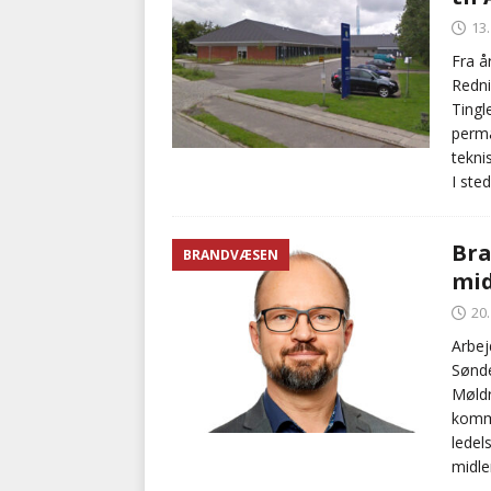
13
Fra å
Redni
Tingl
perma
tekni
I ste
Bra
BRANDVÆSEN
mid
20
Arbej
Sønde
Møldr
kommu
ledel
midle