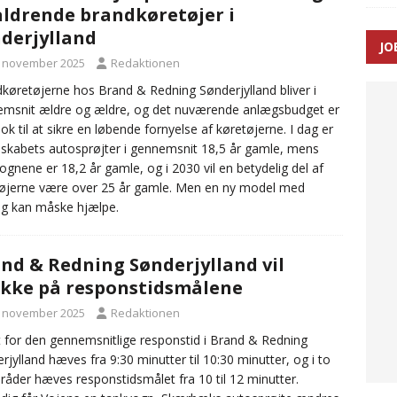
aldrende brandkøretøjer i
derjylland
JO
ræver at beskyttelseskøretøjer bliver lovpligtige ved arbejde i
. november 2025
Redaktionen
køretøjerne hos Brand & Redning Sønderjylland bliver i
msnit ældre og ældre, og det nuværende anlægsbudget er
nok til at sikre en løbende fornyelse af køretøjerne. I dag er
skabets autosprøjter i gennemsnit 18,5 år gamle, mens
ognene er 18,2 år gamle, og i 2030 vil en betydelig del af
øjerne være over 25 år gamle. Men en ny model med
ng kan måske hjælpe.
nd & Redning Sønderjylland vil
kke på responstidsmålene
. november 2025
Redaktionen
 for den gennemsnitlige responstid i Brand & Redning
rjylland hæves fra 9:30 minutter til 10:30 minutter, og i to
åder hæves responstidsmålet fra 10 til 12 minutter.