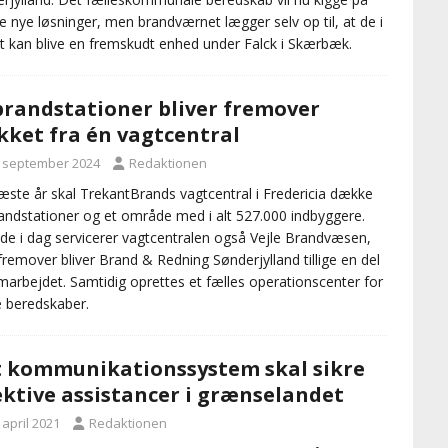
e nye løsninger, men brandværnet lægger selv op til, at de i
t kan blive en fremskudt enhed under Falck i Skærbæk.
brandstationer bliver fremover
ket fra én vagtcentral
. september 2024
Redaktionen
æste år skal TrekantBrands vagtcentral i Fredericia dække
andstationer og et område med i alt 527.000 indbyggere.
ede i dag servicerer vagtcentralen også Vejle Brandvæsen,
remover bliver Brand & Redning Sønderjylland tillige en del
marbejdet. Samtidig oprettes et fælles operationscenter for
e beredskaber.
 kommunikationssystem skal sikre
ektive assistancer i grænselandet
 april 2021
Redaktionen