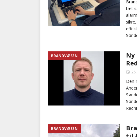
Brand
tæt s
alarm
sikre
effek
Sønde
Ny 
BRANDVÆSEN
Red
25
Den 1
Ander
Sønde
Sønde
Redni
Bra
BRANDVÆSEN
til