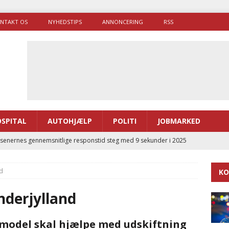
NTAKT OS
NYHEDSTIPS
ANNONCERING
RSS
SPITAL
AUTOHJÆLP
POLITI
JOBMARKED
enernes gennemsnitlige responstid steg med 9 sekunder i 2025
d
KO
 Udløb af sygetransporttilladelser kan sende 400.000 kørsler over
ITAL
nderjylland
ance og el-sygetransportvogn til Samsø
PRÆHOSPITAL
model skal hjælpe med udskiftning
enerne brugte lidt længere tid på at komme af sted i 2025