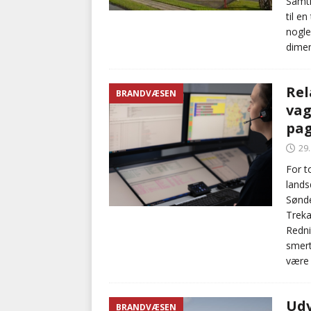
Samti
til e
nogle
dimen
Rel
BRANDVÆSEN
vag
pa
29
For t
lands
Sønde
Treka
Redni
smert
være t
Udv
BRANDVÆSEN