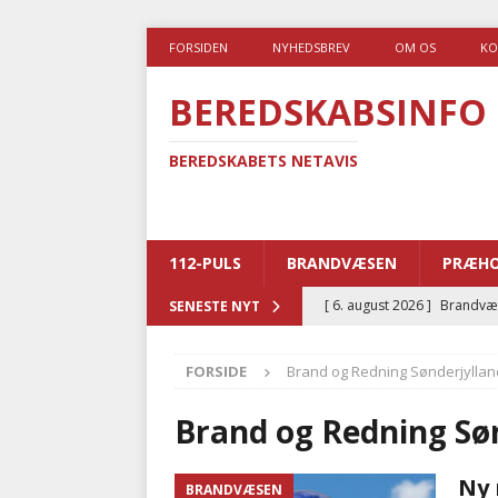
FORSIDEN
NYHEDSBREV
OM OS
KO
BEREDSKABSINFO
BEREDSKABETS NETAVIS
112-PULS
BRANDVÆSEN
PRÆHO
[ 6. august 2026 ]
Brandvæs
SENESTE NYT
BRANDVÆSEN
FORSIDE
Brand og Redning Sønderjyllan
[ 5. august 2026 ]
Advarer:
i det offentlige
PRÆHOSP
Brand og Redning Sø
[ 5. august 2026 ]
Ny ambul
Ny 
BRANDVÆSEN
[ 4. august 2026 ]
Brandvæs