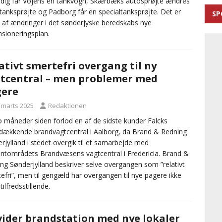
dig får Vojens en tankvogn, Skærbæks autosprøjte ændres
n tanksprøjte og Padborg får en specialtanksprøjte. Det er
SP
 af ændringer i det sønderjyske beredskabs nye
sioneringsplan.
ativt smertefri overgang til ny
tcentral – men problemer med
gere
. marts 2025
Redaktionen
o måneder siden forlod en af de sidste kunder Falcks
dækkende brandvagtcentral i Aalborg, da Brand & Redning
rjylland i stedet overgik til et samarbejde med
ntområdets Brandvæsens vagtcentral i Fredericia. Brand &
ng Sønderjylland beskriver selve overgangen som ”relativt
efri”, men til gengæld har overgangen til nye pagere ikke
ilfredsstillende.
ider brandstation med nye lokaler