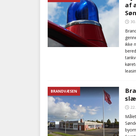
af 
BRANDVÆSEN
Søn
[ 7. august 2026 ]
Branche k
30
nødsporet
AUTOHJÆLP
Brand
genne
ikke 
bered
tankv
køret
leasi
Bra
BRANDVÆSEN
slæ
22
Målet
Sønde
byomr