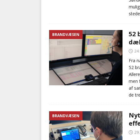
mulig
stede
52 
BRANDVÆSEN
dæk
24
Fra n
52 br
Aller
men f
af sa
de tr
Nyt
BRANDVÆSEN
eff
29.