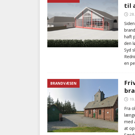
til
28
Siden
brand
haft 
den l
Syd s
Redni
en pe
Fri
BRANDVÆSEN
bra
19
Fra o
længe
med a
at op
Sønde