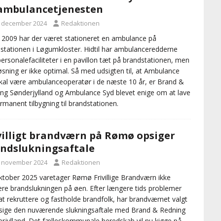
 ambulancetjenesten
. december 2024
Redaktionen
 2009 har der været stationeret en ambulance på
stationen i Løgumkloster. Hidtil har ambulanceredderne
personalefaciliteter i en pavillon tæt på brandstationen, men
øsning er ikke optimal. Så med udsigten til, at Ambulance
kal være ambulanceoperatør i de næste 10 år, er Brand &
ng Sønderjylland og Ambulance Syd blevet enige om at lave
rmanent tilbygning til brandstationen.
villigt brandværn på Rømø opsiger
ndslukningsaftale
. november 2024
Redaktionen
ktober 2025 varetager Rømø Frivillige Brandværn ikke
re brandslukningen på øen. Efter længere tids problemer
t rekruttere og fastholde brandfolk, har brandværnet valgt
sige den nuværende slukningsaftale med Brand & Redning
rjylland. Det fælleskommunale beredskab vil nu kigge på