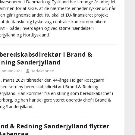
væsenerne i Danmark og Tyskland har i mange år arbejdet
ammen for at sikre, at de nærmeste enheder rykker ud, når
en går i grænselandet. Nu skal et EU-finansieret projekt
, at de danske og tyske vagtcentraler kan kommunikere
tivt – både i hverdagen og ved større hændelser i
rjylland og Nordtyskland.
beredskabsdirektør i Brand &
ning Sønderjylland
. januar 2021
Redaktionen
. marts 2021 tiltræder den 44-årige Holger Rostgaard
sen som ny beredskabsdirektør i Brand & Redning
rjylland. Han kommer fra en stilling som beredskabschef i
rborg, og han har tidligere været operativ chef i Brand &
ng Sønderjylland.
nd & Redning Sønderjylland flytter
 Aabenraa