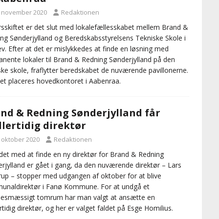
. november 2020
Redaktionen
rsskiftet er det slut med lokalefællesskabet mellem Brand &
ng Sønderjylland og Beredskabsstyrelsens Tekniske Skole i
ev. Efter at det er mislykkedes at finde en løsning med
nente lokaler til Brand & Redning Sønderjylland på den
ske skole, fraflytter beredskabet de nuværende pavillonerne.
det placeres hovedkontoret i Aabenraa.
nd & Redning Sønderjylland får
lertidig direktør
. oktober 2020
Redaktionen
det med at finde en ny direktør for Brand & Redning
rjylland er gået i gang, da den nuværende direktør – Lars
up – stopper med udgangen af oktober for at blive
naldirektør i Fanø Kommune. For at undgå et
sesmæssigt tomrum har man valgt at ansætte en
rtidig direktør, og her er valget faldet på Esge Homilius.