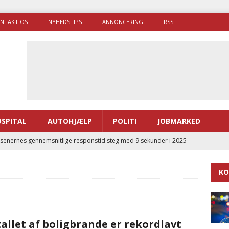
NTAKT OS
NYHEDSTIPS
ANNONCERING
RSS
SPITAL
AUTOHJÆLP
POLITI
JOBMARKED
enernes gennemsnitlige responstid steg med 9 sekunder i 2025
KO
 Udløb af sygetransporttilladelser kan sende 400.000 kørsler over
ITAL
ance og el-sygetransportvogn til Samsø
PRÆHOSPITAL
allet af boligbrande er rekordlavt
enerne brugte lidt længere tid på at komme af sted i 2025