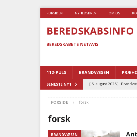
FORSIDEN
NYHEDSBREV
OM OS
KO
BEREDSKABSINFO
BEREDSKABETS NETAVIS
112-PULS
BRANDVÆSEN
PRÆHO
[ 6. august 2026 ]
Brandvæs
SENESTE NYT
BRANDVÆSEN
FORSIDE
forsk
[ 5. august 2026 ]
Advarer:
i det offentlige
PRÆHOSP
forsk
[ 5. august 2026 ]
Ny ambul
Ant
BRANDVÆSEN
[ 4. august 2026 ]
Brandvæs