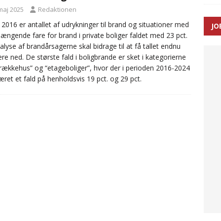
maj 2025
Redaktionen
 2016 er antallet af udrykninger til brand og situationer med
JO
ræver at beskyttelseskøretøjer bliver lovpligtige ved arbejde i
ængende fare for brand i private boliger faldet med 23 pct.
alyse af brandårsagerne skal bidrage til at få tallet endnu
re ned. De største fald i boligbrande er sket i kategorierne
a/rækkehus” og “etageboliger”, hvor der i perioden 2016-2024
æret et fald på henholdsvis 19 pct. og 29 pct.