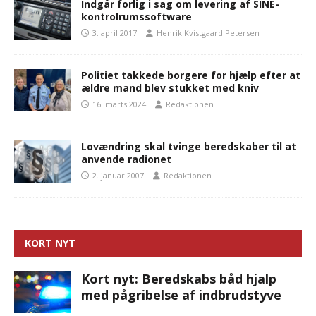
Indgår forlig i sag om levering af SINE-
kontrolrumssoftware
3. april 2017
Henrik Kvistgaard Petersen
Politiet takkede borgere for hjælp efter at
ældre mand blev stukket med kniv
16. marts 2024
Redaktionen
Lovændring skal tvinge beredskaber til at
anvende radionet
2. januar 2007
Redaktionen
KORT NYT
Kort nyt: Beredskabs båd hjalp
med pågribelse af indbrudstyve