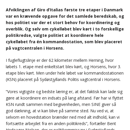
Afviklingen af Giro d’Italias første tre etaper i Danmark
var en krævende opgave for det samlede beredskab, og
hos politiet var der et stort behov for koordinering og
overblik. Og selv om cykelløbet blev kørt i to forskellige
politikredse, valgte politiet at koordinere hele
cykelløbet fra én kommandostation, som blev placeret
på vagtcentralen i Horsens.
I fugleflugtslinje er der 62 kilometer mellem Herning, hvor
løbets 1. etape med enkeltstart blev kørt, og Horsens, hvor 3.
etape blev kørt. Men under hele løbet var kommandostationen
(KSN) placeret på Sydøstjyllands Politis vagtcentral i Horsens.
”Vores vigtigste og bedste læring er, at det faktisk kan lade sig
gøre at koordinere en indsats på lang afstand. Før har vi flyttet
KSN rundt sammen med begivenheden, men SINE giver så
god dækning, at vi kan blive på samme sted. Nu ved vi, at
selvom en hovedstation brænder ned med alt indhold, kan vi
fortsætte arbejdet fra en anden politikreds”, fortæller Bent
Hedeager Nielsen, der er politikommissær i Sydøstjyllands