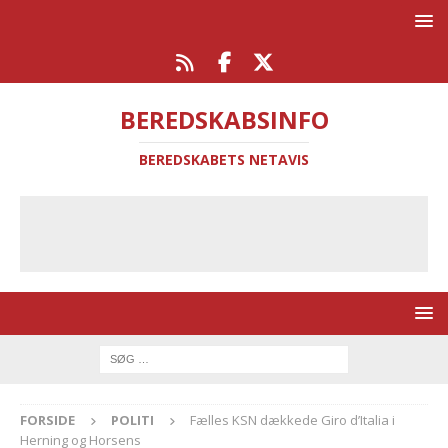
BEREDSKABSINFO
BEREDSKABETS NETAVIS
FORSIDE
POLITI
Fælles KSN dækkede Giro d’Italia i
Herning og Horsens