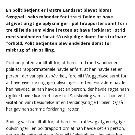
En politibetjent er i Østre Landsret blevet idømt
fængsel i seks måneder for i tre tilfælde at have
afgivet urigtige oplysninger i politirapporter samt for i
tre tilfælde som vidne i retten at have forklaret i strid
med sandheden for at få uskyldige dømt for strafbare
forhold. Politibetjenten blev endvidere dømt for
misbrug af sin stilling.
Politibetjenten var tiltalt for, at han i strid med sandheden i
politiets rapportmateriale havde anført, at han havde set en
person, der var spirituspåvirket, føre bil i Væggerløse samt for
at have givet de urigtige oplysninger i retten. Endvidere havde
han hævdet, at han havde set en person, der havde røget hash
og ikke havde kørekort, føre bil i Sakskøbing samt at han ved
visitation var i besiddelse af en tændingsnøgle til bilen. Også
her gav han samme forklaring i retten.
Endelig var han tiltalt for, at han i en straffesag afgav urigtige
oplysninger i en politirapport om at han havde set en person,
der havde indtaget hash, føre bil i Sakskøbing. Ligeledes her