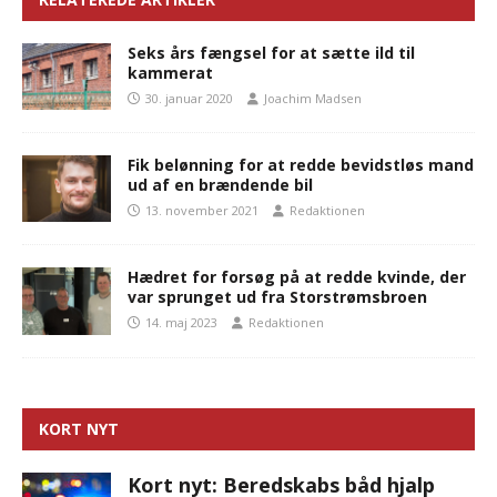
Seks års fængsel for at sætte ild til
kammerat
30. januar 2020
Joachim Madsen
Fik belønning for at redde bevidstløs mand
ud af en brændende bil
13. november 2021
Redaktionen
Hædret for forsøg på at redde kvinde, der
var sprunget ud fra Storstrømsbroen
14. maj 2023
Redaktionen
KORT NYT
Kort nyt: Beredskabs båd hjalp