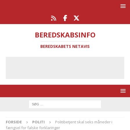
BEREDSKABSINFO
BEREDSKABETS NETAVIS
FORSIDE
POLITI
Politibetjent skal seks måneder i
fængsel for falske forklaringer