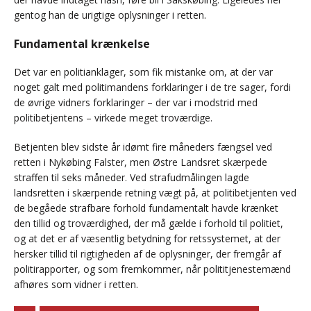
gentog han de urigtige oplysninger i retten.
Fundamental krænkelse
Det var en politianklager, som fik mistanke om, at der var
noget galt med politimandens forklaringer i de tre sager, fordi
de øvrige vidners forklaringer – der var i modstrid med
politibetjentens – virkede meget troværdige.
Betjenten blev sidste år idømt fire måneders fængsel ved
retten i Nykøbing Falster, men Østre Landsret skærpede
straffen til seks måneder. Ved strafudmålingen lagde
landsretten i skærpende retning vægt på, at politibetjenten ved
de begåede strafbare forhold fundamentalt havde krænket
den tillid og troværdighed, der må gælde i forhold til politiet,
og at det er af væsentlig betydning for retssystemet, at der
hersker tillid til rigtigheden af de oplysninger, der fremgår af
politirapporter, og som fremkommer, når polititjenestemænd
afhøres som vidner i retten.