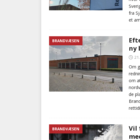
Sveri
fra S
et am
Eft
BRANDVÆSEN
ny 
21
Om go
redni
om at
nordv
de pl
Brand
rettid
Vil
BRANDVÆSEN
med