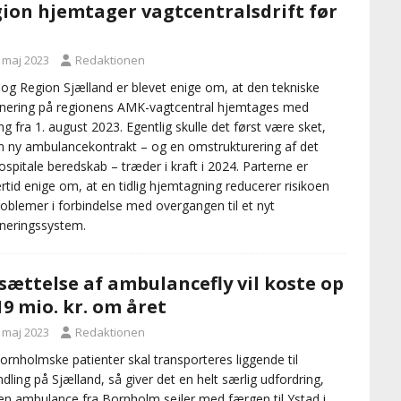
ion hjemtager vagtcentralsdrift før
. maj 2023
Redaktionen
 og Region Sjælland er blevet enige om, at den tekniske
nering på regionens AMK-vagtcentral hjemtages med
ing fra 1. august 2023. Egentlig skulle det først være sket,
n ny ambulancekontrakt – og en omstrukturering af det
spitale beredskab – træder i kraft i 2024. Parterne er
ertid enige om, at en tidlig hjemtagning reducerer risikoen
roblemer i forbindelse med overgangen til et nyt
neringssystem.
sættelse af ambulancefly vil koste op
 19 mio. kr. om året
. maj 2023
Redaktionen
ornholmske patienter skal transporteres liggende til
dling på Sjælland, så giver det en helt særlig udfordring,
en ambulance fra Bornholm sejler med færgen til Ystad i