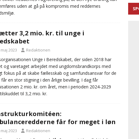
emføres uden at gå på kompromis med reddernes
SP
dsmiljø.
ætter 3,2 mio. kr. til unge i
edskabet
. maj 2023
Redaktionen
organisationen Unge i Beredskabet, der siden 2018 har
et og varetaget arbejdet med ungdomsbrandkorps med
gt fokus på at skabe fællesskab og samfundsansvar for de
får en stor stigning i den årlige bevilling. I dag får
isationen 2 mio. kr. om året, men i perioden 2024-2029
ilskuddet til 3,2 mio. kr.
strukturkomitéen:
ulanceredderne får for meget i løn
. maj 2023
Redaktionen