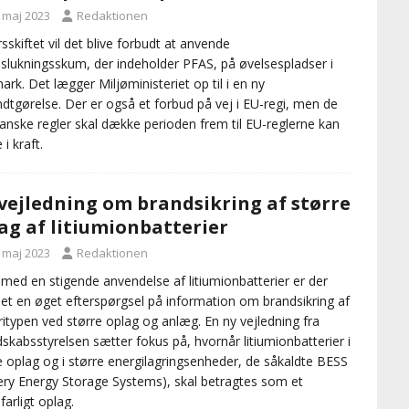
. maj 2023
Redaktionen
rsskiftet vil det blive forbudt at anvende
slukningsskum, der indeholder PFAS, på øvelsespladser i
rk. Det lægger Miljøministeriet op til i en ny
dtgørelse. Der er også et forbud på vej i EU-regi, men de
anske regler skal dække perioden frem til EU-reglerne kan
i kraft.
vejledning om brandsikring af større
ag af litiumionbatterier
. maj 2023
Redaktionen
t med en stigende anvendelse af litiumionbatterier er der
et en øget efterspørgsel på information om brandsikring af
ritypen ved større oplag og anlæg. En ny vejledning fra
skabsstyrelsen sætter fokus på, hvornår litiumionbatterier i
e oplag og i større energilagringsenheder, de såkaldte BESS
ery Energy Storage Systems), skal betragtes som et
farligt oplag.