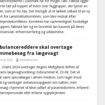
anceredderne i Danmark får for meget i løn. Faktisk ligger
rne tæt på toppen af listen over faggrupper, der tjener en
øn, som er for høj. Det fremgår af et lækket udkast til en ny
rt fra Lønstrukturkomitéen, som blev nedsat efter
lejerskekonflikten. Komitéen har sammenlignet forskellige
uppers faktiske løn og en teoretisk løn baseret på deres
sesansvar, erhvervserfaring og uddannelse.
ulancereddere skal overtage
mmebesøg fra lægevagt
. maj 2023
Redaktionen
. marts 2024 overtager Region Midtjylland driften af
nens lægevagtsordning i tidsrummet kl. 23-08. Det vil
at være speciallæger i almen medicin, som tager imod
d og varetager visitationsopgaven om natten, men
esøg i hjemmet vil blive udført af paramedicinere, erfarent
ancepersonale eller erfarne sygeplejersker.