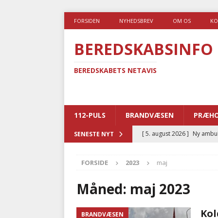
FORSIDEN
NYHEDSBREV
OM OS
KO
BEREDSKABSINFO
BEREDSKABETS NETAVIS
112-PULS
BRANDVÆSEN
PRÆHO
[ 5. august 2026 ]
Ny ambul
SENESTE NYT
[ 4. august 2026 ]
Brandvæs
FORSIDE
2023
maj
BRANDVÆSEN
[ 4. august 2026 ]
Ny treåri
Måned:
maj 2023
kriminalitet
POLITI
Kol
BRANDVÆSEN
[ 3. august 2026 ]
Kommuner