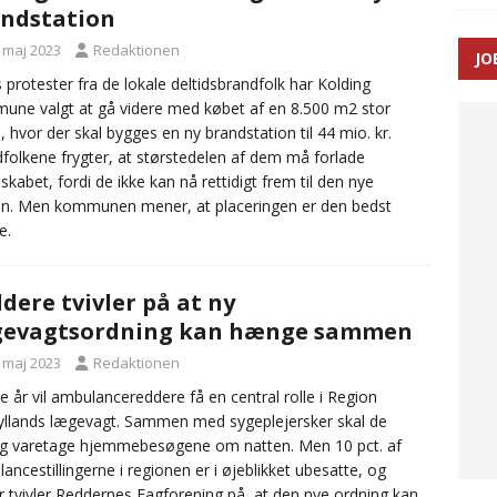
ndstation
SEN
. maj 2023
Redaktionen
JO
 Udløb af sygetransporttilladelser kan sende 400.000 kørsler over
 protester fra de lokale deltidsbrandfolk har Kolding
ne valgt at gå videre med købet af en 8.500 m2 stor
ITAL
, hvor der skal bygges en ny brandstation til 44 mio. kr.
folkene frygter, at størstedelen af dem må forlade
skabet, fordi de ikke kan nå rettidigt frem til den nye
on. Men kommunen mener, at placeringen er den bedst
e.
dere tvivler på at ny
gevagtsordning kan hænge sammen
. maj 2023
Redaktionen
 år vil ambulancereddere få en central rolle i Region
yllands lægevagt. Sammen med sygeplejersker skal de
g varetage hjemmebesøgene om natten. Men 10 pct. af
ancestillingerne i regionen er i øjeblikket ubesatte, og
r tvivler Reddernes Fagforening på, at den nye ordning kan