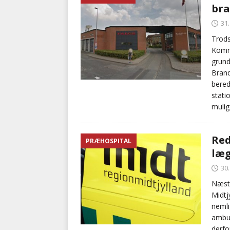
bra
med at falde
BRANDVÆ
31
[ 5. august 2026 ]
Advarer:
Trods
Kommu
i det offentlige
PRÆHOSP
grund
Brand
bered
stati
mulig
Red
PRÆHOSPITAL
læ
30
Næste
Midtj
nemli
ambul
derfo