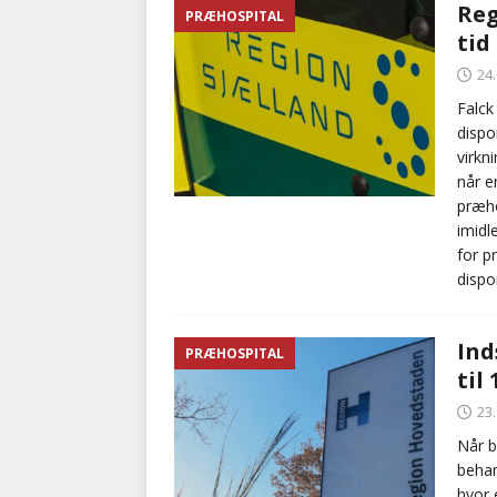
Reg
PRÆHOSPITAL
tid
24
Falck
dispo
virkn
når e
præho
imidl
for p
dispo
Ind
PRÆHOSPITAL
til
23
Når b
behan
hvor 