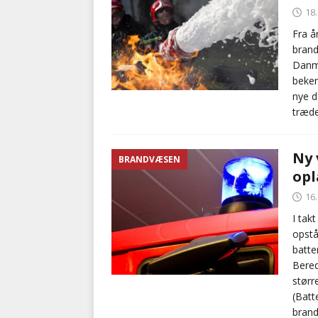
18
Fra å
brand
Danma
beken
nye d
træde 
Ny 
BRANDVÆSEN
opl
16
I tak
opstå
batte
Bered
størr
(Batt
brand