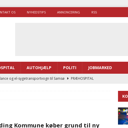
NTAKT OS
NYHEDSTIPS
ANNONCERING
RSS
SPITAL
AUTOHJÆLP
POLITI
JOBMARKED
ance og el-sygetransportvogn til Samsø
PRÆHOSPITAL
enerne brugte lidt længere tid på at komme af sted i 2025
KO
g politiuddannelse skal ruste betjentene til mere kompleks
ding Kommune køber grund til ny
ne driver flere brandstationer, mens Falcks andel fortsætter