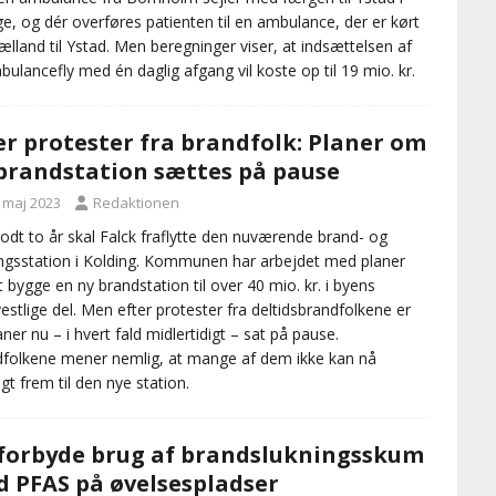
ge, og dér overføres patienten til en ambulance, der er kørt
jælland til Ystad. Men beregninger viser, at indsættelsen af
bulancefly med én daglig afgang vil koste op til 19 mio. kr.
er protester fra brandfolk: Planer om
brandstation sættes på pause
. maj 2023
Redaktionen
dt to år skal Falck fraflytte den nuværende brand- og
ngsstation i Kolding. Kommunen har arbejdet med planer
 bygge en ny brandstation til over 40 mio. kr. i byens
estlige del. Men efter protester fra deltidsbrandfolkene er
aner nu – i hvert fald midlertidigt – sat på pause.
folkene mener nemlig, at mange af dem ikke kan nå
igt frem til den nye station.
 forbyde brug af brandslukningsskum
 PFAS på øvelsespladser