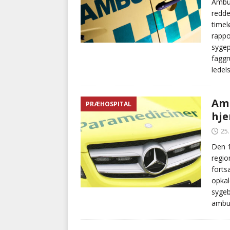
Ambul
redde
timel
rappo
sygep
faggr
ledel
Amb
PRÆHOSPITAL
hje
25
Den 1
regio
forts
opkal
sygeb
ambul