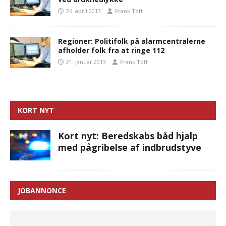
26. april 2013
Frank Toft
Regioner: Politifolk på alarmcentralerne
afholder folk fra at ringe 112
21. januar 2013
Frank Toft
KORT NYT
Kort nyt: Beredskabs båd hjalp
med pågribelse af indbrudstyve
JOBANNONCE