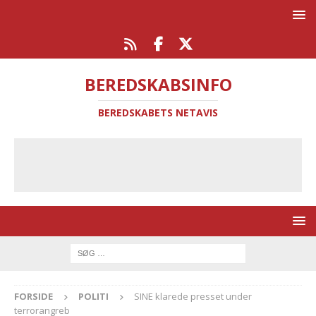
BEREDSKABSINFO
BEREDSKABETS NETAVIS
FORSIDE
POLITI
SINE klarede presset under
terrorangreb