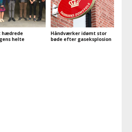
et hædrede
Håndværker idømt stor
gens helte
bøde efter gaseksplosion