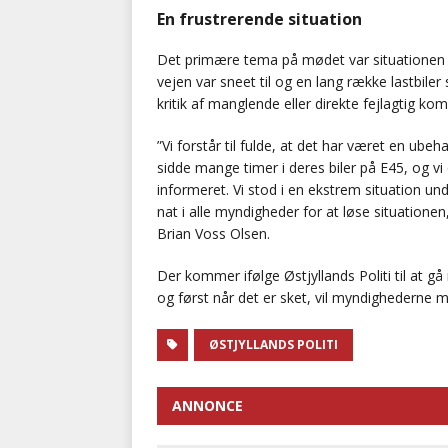
En frustrerende situation
Det primære tema på mødet var situationen på 
vejen var sneet til og en lang række lastbile
kritik af manglende eller direkte fejlagtig kom
”Vi forstår til fulde, at det har været en ube
sidde mange timer i deres biler på E45, og vi e
informeret. Vi stod i en ekstrem situation un
nat i alle myndigheder for at løse situationen
Brian Voss Olsen.
Der kommer ifølge Østjyllands Politi til at gå
og først når det er sket, vil myndighederne m
ØSTJYLLANDS POLITI
ANNONCE