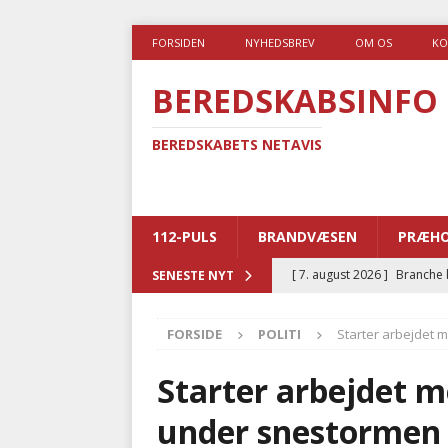
FORSIDEN
NYHEDSBREV
OM OS
KO
BEREDSKABSINFO
BEREDSKABETS NETAVIS
112-PULS
BRANDVÆSEN
PRÆHO
[ 7. august 2026 ]
Branche k
SENESTE NYT
nødsporet
AUTOHJÆLP
FORSIDE
POLITI
Starter arbejdet 
[ 6. august 2026 ]
Brandvæs
BRANDVÆSEN
Starter arbejdet m
[ 5. august 2026 ]
Advarer:
under snestormen
i det offentlige
PRÆHOSP