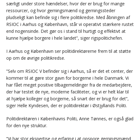
særligt under store hændelser, hvor der er brug for mange
ressourcer, og hvor gerningsmænd og gerningssteder
pludseligt kan befinde sig i flere politikredse. Med åbningen af
RSIOC i Aarhus og København, står vi operativt stærkere rustet
end nogensinde. Det gør os i stand til hurtigt og effektivt at
kunne hjælpe borgere i hele landet”, siger rigspolitichefen.
I Aarhus og København ser politidirektørerne frem til at støtte
op om de øvrige politikredse.
”Selv om RSIOC V befinder sig i Aarhus, så er det et center, der
kommer til at gøre stor gavn for borgerne i hele Danmark. Vi
har fået meget positive tilbagemeldinger fra de medarbejdere,
der har testet de nye, moderne faciliteter, og vi er helt klar til
at hjælpe kolleger og borgerne, så snart der er brug for det”,
siger Helle Kyndesen, der er politidirektør i Østjyllands Politi.
Politidirektøren i Københavns Politi, Anne Tønnes, er også glad
for den nye struktur.
”Vi har stor ekspertise og erfaring i at opspore gerningsmænd