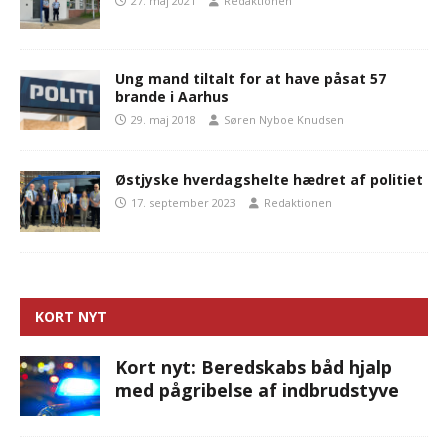
27. maj 2021
Redaktionen
Ung mand tiltalt for at have påsat 57
brande i Aarhus
29. maj 2018
Søren Nyboe Knudsen
Østjyske hverdagshelte hædret af politiet
17. september 2023
Redaktionen
KORT NYT
Kort nyt: Beredskabs båd hjalp
med pågribelse af indbrudstyve