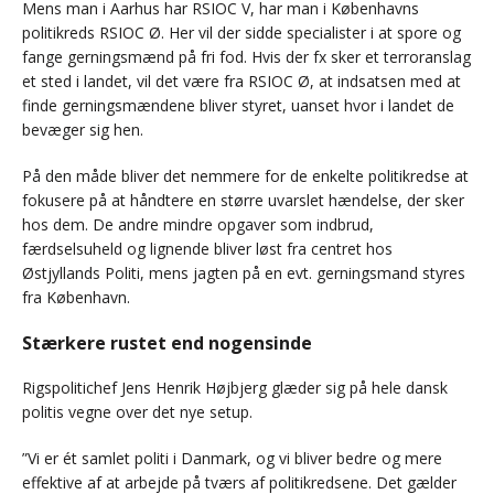
Mens man i Aarhus har RSIOC V, har man i Københavns
politikreds RSIOC Ø. Her vil der sidde specialister i at spore og
fange gerningsmænd på fri fod. Hvis der fx sker et terroranslag
et sted i landet, vil det være fra RSIOC Ø, at indsatsen med at
finde gerningsmændene bliver styret, uanset hvor i landet de
bevæger sig hen.
På den måde bliver det nemmere for de enkelte politikredse at
fokusere på at håndtere en større uvarslet hændelse, der sker
hos dem. De andre mindre opgaver som indbrud,
færdselsuheld og lignende bliver løst fra centret hos
Østjyllands Politi, mens jagten på en evt. gerningsmand styres
fra København.
Stærkere rustet end nogensinde
Rigspolitichef Jens Henrik Højbjerg glæder sig på hele dansk
politis vegne over det nye setup.
”Vi er ét samlet politi i Danmark, og vi bliver bedre og mere
effektive af at arbejde på tværs af politikredsene. Det gælder