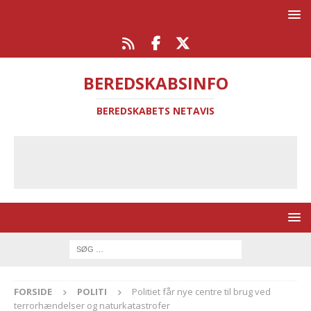
BEREDSKABSINFO
BEREDSKABETS NETAVIS
FORSIDE
POLITI
Politiet får nye centre til brug ved
terrorhændelser og naturkatastrofer