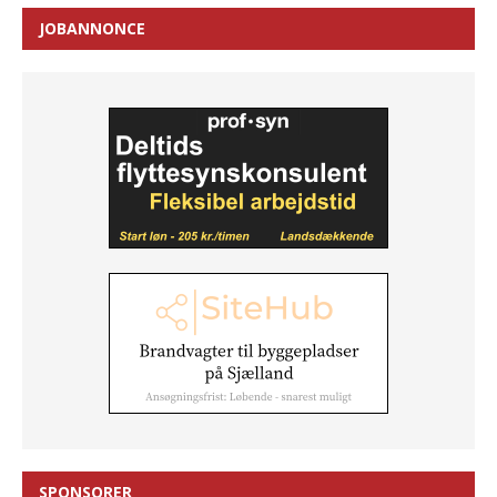
JOBANNONCE
SPONSORER