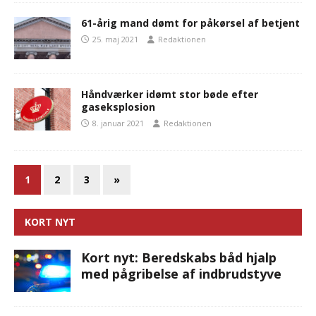
61-årig mand dømt for påkørsel af betjent
25. maj 2021
Redaktionen
Håndværker idømt stor bøde efter
gaseksplosion
8. januar 2021
Redaktionen
1
2
3
»
KORT NYT
Kort nyt: Beredskabs båd hjalp
med pågribelse af indbrudstyve