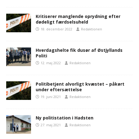
Kritiserer manglende oprydning efter
dødeligt færdselsuheld
18. december 2022
Redaktionen
Hverdagshelte fik dusør af Østjyllands
Politi
12. maj 2022
Redaktionen
Politibetjent alvorligt kvæstet – påkørt
under eftersættelse
19. juni 2021
Redaktionen
Ny politistation i Hadsten
27. maj 2021
Redaktionen