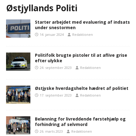
Østjyllands Politi
Starter arbejdet med evaluering af indsats
under snestormen
14. januar 2024
Redaktionen
Politifolk brugte pistoler til at aflive grise
efter ulykke
24. september 2023
Redaktionen
Østjyske hverdagshelte hædret af politiet
17. september 2023
Redaktionen
Belønning for livreddende førstehjælp og
forhindring af selvmord
26. marts 2023
Redaktionen