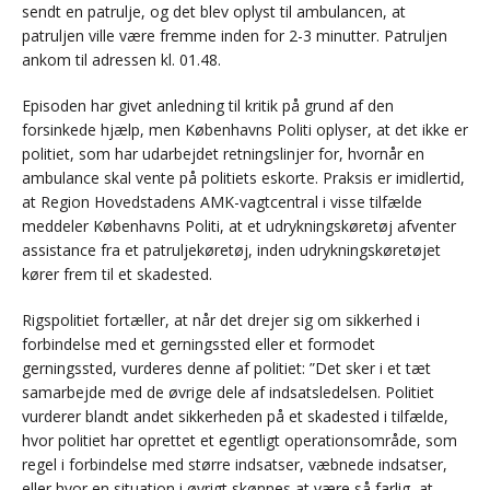
sendt en patrulje, og det blev oplyst til ambulancen, at
patruljen ville være fremme inden for 2-3 minutter. Patruljen
ankom til adressen kl. 01.48.
Episoden har givet anledning til kritik på grund af den
forsinkede hjælp, men Københavns Politi oplyser, at det ikke er
politiet, som har udarbejdet retningslinjer for, hvornår en
ambulance skal vente på politiets eskorte. Praksis er imidlertid,
at Region Hovedstadens AMK-vagtcentral i visse tilfælde
meddeler Københavns Politi, at et udrykningskøretøj afventer
assistance fra et patruljekøretøj, inden udrykningskøretøjet
kører frem til et skadested.
Rigspolitiet fortæller, at når det drejer sig om sikkerhed i
forbindelse med et gerningssted eller et formodet
gerningssted, vurderes denne af politiet: ”Det sker i et tæt
samarbejde med de øvrige dele af indsatsledelsen. Politiet
vurderer blandt andet sikkerheden på et skadested i tilfælde,
hvor politiet har oprettet et egentligt operationsområde, som
regel i forbindelse med større indsatser, væbnede indsatser,
eller hvor en situation i øvrigt skønnes at være så farlig, at