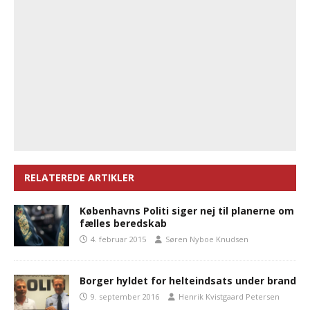
RELATEREDE ARTIKLER
Københavns Politi siger nej til planerne om
fælles beredskab
4. februar 2015
Søren Nyboe Knudsen
Borger hyldet for helteindsats under brand
9. september 2016
Henrik Kvistgaard Petersen