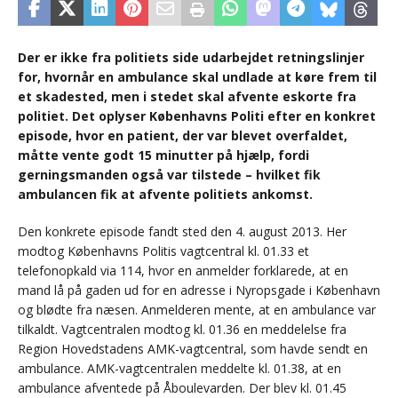
Der er ikke fra politiets side udarbejdet retningslinjer
for, hvornår en ambulance skal undlade at køre frem til
et skadested, men i stedet skal afvente eskorte fra
politiet. Det oplyser Københavns Politi efter en konkret
episode, hvor en patient, der var blevet overfaldet,
måtte vente godt 15 minutter på hjælp, fordi
gerningsmanden også var tilstede – hvilket fik
ambulancen fik at afvente politiets ankomst.
Den konkrete episode fandt sted den 4. august 2013. Her
modtog Københavns Politis vagtcentral kl. 01.33 et
telefonopkald via 114, hvor en anmelder forklarede, at en
mand lå på gaden ud for en adresse i Nyropsgade i København
og blødte fra næsen. Anmelderen mente, at en ambulance var
tilkaldt. Vagtcentralen modtog kl. 01.36 en meddelelse fra
Region Hovedstadens AMK-vagtcentral, som havde sendt en
ambulance. AMK-vagtcentralen meddelte kl. 01.38, at en
ambulance afventede på Åboulevarden. Der blev kl. 01.45