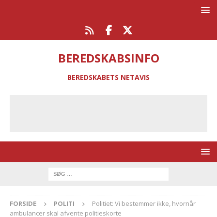
BEREDSKABSINFO
BEREDSKABETS NETAVIS
FORSIDE
POLITI
Politiet: Vi bestemmer ikke, hvornår
ambulancer skal afvente politieskorte