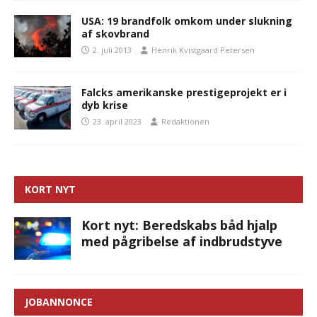
USA: 19 brandfolk omkom under slukning
af skovbrand
2. juli 2013
Henrik Kvistgaard Petersen
Falcks amerikanske prestigeprojekt er i
dyb krise
23. april 2023
Redaktionen
KORT NYT
Kort nyt: Beredskabs båd hjalp
med pågribelse af indbrudstyve
JOBANNONCE