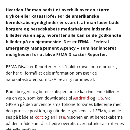
Hvordan får man bedst et overblik over en større
ulykke eller katastrofe? For de amerikanske
beredskabsmyndigheder er svaret, at man lader både
borgere og beredskabets medarbejdere indsende
billeder via en app, hvorefter alle kan se de godkendte
billeder på en hjemmeside. Det er FEMA – Federal
Emergency Management Agency – som har lanceret
muligheden for at blive FEMA Disaster Reporter.
FEMA Disaster Reporter er et såkaldt crowdsource-projekt,
der har til formål at dele information om især de
naturkatastrofer, som USA jævnligt rammes af.
Både borgere og beredskabspersonale kan indsende billeder
via en app, som kan downloades til
Android
og
iOS
. Via
GPS’en på den anvendte smartphone forsynes billederne med
den præcise position, og når de er godkendt af FEMA, kan de
ses på både et
kort
og en
liste
. Visionen er, at beredskaberne
på den måde kan få et bedre overblik over naturkatastrofernes
aktuelle omfang.