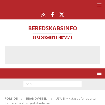
BEREDSKABSINFO
BEREDSKABETS NETAVIS
FORSIDE
BRANDVÆSEN
USA: Bliv katastrofe-reporter
for beredskabsmyndighederne